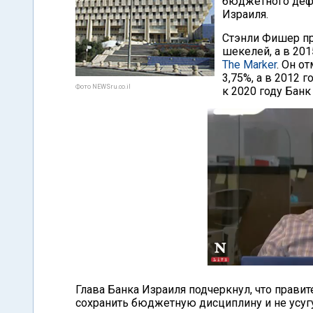
бюджетного дефи
Израиля.
Стэнли Фишер пр
шекелей, а в 201
The Marker
. Он о
3,75%, а в 2012 
Фото NEWSru.co.il
к 2020 году Бан
Глава Банка Израиля подчеркнул, что прави
сохранить бюджетную дисциплину и не усуг