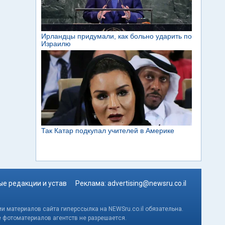
е редакции и устав
Реклама:
advertising@newsru.co.il
и материалов сайта гиперссылка на NEWSru.co.il обязательна.
е фотоматериалов агентств не разрешается.