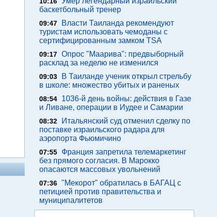
Умер легендарный израильский
10:16
баскетбольный тренер
Власти Таиланда рекомендуют
09:47
туристам использовать чемоданы с
сертифицированным замком TSA
Опрос "Mаарива": предвыборный
09:17
расклад за неделю не изменился
В Таиланде ученик открыл стрельбу
09:03
в школе: множество убитых и раненых
1036-й день войны: действия в Газе
08:54
и Ливане, операции в Иудее и Самарии
Итальянский суд отменил сделку по
08:32
поставке израильского радара для
аэропорта Фьюмичино
Франция запретила телемаркетинг
07:55
без прямого согласия. В Марокко
опасаются массовых увольнений
"Мекорот" обратилась в БАГАЦ с
07:36
петицией против правительства и
муниципалитетов