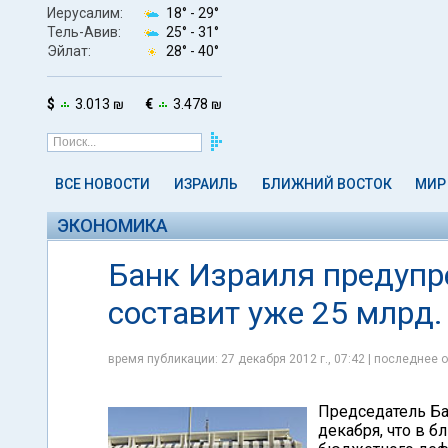
Иерусалим:
18° -
29°
Тель-Авив:
25° -
31°
Эйлат:
28° -
40°
$
3.013 ₪
€
3.478 ₪
ВСЕ НОВОСТИ
ИЗРАИЛЬ
БЛИЖНИЙ ВОСТОК
МИР
ЭКОНОМИКА
Банк Израиля предупр
составит уже 25 млрд
время публикации: 27 декабря 2012 г., 07:42 | последнее о
Председатель Ба
декабря, что в 