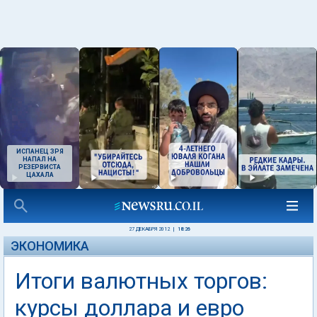
ИСПАНЕЦ ЗРЯ
НАПАЛ НА
РЕЗЕРВИСТА
ЦАХАЛА
27 ДЕКАБРЯ 2012
|
18:26
ЭКОНОМИКА
Итоги валютных торгов:
курсы доллара и евро