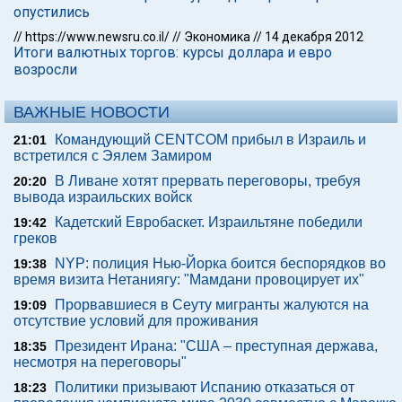
опустились
//
https://www.newsru.co.il/
//
Экономика
//
14 декабря 2012
Итоги валютных торгов: курсы доллара и евро
возросли
ВАЖНЫЕ НОВОСТИ
Командующий CENTCOM прибыл в Израиль и
21:01
встретился с Эялем Замиром
В Ливане хотят прервать переговоры, требуя
20:20
вывода израильских войск
Кадетский Евробаскет. Израильтяне победили
19:42
греков
NYP: полиция Нью-Йорка боится беспорядков во
19:38
время визита Нетаниягу: "Мамдани провоцирует их"
Прорвавшиеся в Сеуту мигранты жалуются на
19:09
отсутствие условий для проживания
Президент Ирана: "США – преступная держава,
18:35
несмотря на переговоры"
Политики призывают Испанию отказаться от
18:23