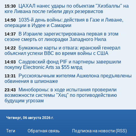
ЦАХАЛ нанес удары по объектам "Хизбаллы" на
15:30
юге Ливана после гибели двух резервистов
1035-й день войны: действия в Газе и Ливане,
14:50
операции в Иудее и Самарии
В Израиле зарегистрирована первая в этом
14:37
сезоне смерть от лихорадки Западного Нила
Бумажные карты и отвага: иранский генерал
14:22
объяснил успехи ВВС во время войны с США
Саудовский фонд PIF и партнеры завершили
14:03
покупку Electronic Arts за $55 млрд
Русскоязычным жителям Ашкелона предъявлены
13:31
обвинения в шпионаже
Минобороны: в ходе испытания проверили
23:43
возможности системы "Хец" по противодействию
будущим угрозам
Четверг, 06 августа 2026 г.
Теги
Обратная связь
Подписка на новости (RSS)