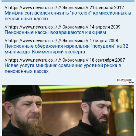
//
https://www.newsru.co.il/
//
Экономика
//
21 февраля 2012
Минфин согласился снизить "потолок" комиссионных в
пенсионных кассах
//
https://www.newsru.co.il/
//
Экономика
//
14 апреля 2009
Пенсионные кассы возвращаются к акциям
//
https://www.newsru.co.il/
//
Экономика
//
17 марта 2008
Пенсионные сбережения израильтян "похудели" на 32
миллиарда. Комментарий эксперта
//
https://www.newsru.co.il/
//
Экономика
//
18 сентября 2007
Новая услуга минфина: сравнение уровней риска в
пенсионных кассах