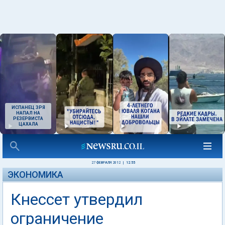
ИСПАНЕЦ ЗРЯ
НАПАЛ НА
РЕЗЕРВИСТА
ЦАХАЛА
27 ФЕВРАЛЯ 2012
|
12:55
ЭКОНОМИКА
Кнессет утвердил
ограничение