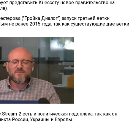
рует представить Кнессету новое правительство на
е).
стерова ("Тройка Диалог") запуск третьей ветки
ным не ранее 2015 года, так как существующие две ветки
e Stream-2 есть и политическая подоплека, так как он
ликта России, Украины и Европы.