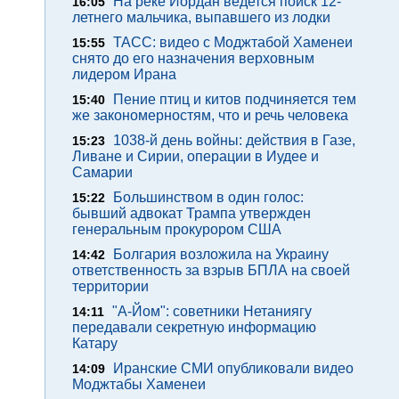
На реке Иордан ведется поиск 12-
16:05
летнего мальчика, выпавшего из лодки
ТАСС: видео с Моджтабой Хаменеи
15:55
снято до его назначения верховным
лидером Ирана
Пение птиц и китов подчиняется тем
15:40
же закономерностям, что и речь человека
1038-й день войны: действия в Газе,
15:23
Ливане и Сирии, операции в Иудее и
Самарии
Большинством в один голос:
15:22
бывший адвокат Трампа утвержден
генеральным прокурором США
Болгария возложила на Украину
14:42
ответственность за взрыв БПЛА на своей
территории
"А-Йом": советники Нетаниягу
14:11
передавали секретную информацию
Катару
Иранские СМИ опубликовали видео
14:09
Моджтабы Хаменеи