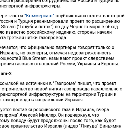
ость расширения сотрудничества России и Турции по
анспортной инфраструктуры.
ере газеты
"Коммерсант"
опубликована статья, в которой
 Россия и Турция реанимировали проект по расширению
 Stream ("Голубой поток") по дну Черного моря в обход
ало известно российскому изданию, стороны начали
та третьей нитки газопровода.
ечается, что официально партнеры говорят только о
 Израиль, но эксперты, отмечая недозагруженность
щностей Blue Stream, называют проект следствием
трения газовых отношений России, Украины и Европы.
eam-2
ссылкой на источники в "Газпроме" пишет, что проект
 строительство новой нитки газопровода параллельно с
отранспортной инфраструктуры на территории Турции и
о газопровода в направлении Израиля.
руется поставка российского газа в Израиль, вчера
азпрома" Алексей Миллер. Он подчеркнул, что
тому поводу будут продолжены после того, как будет
вое правительство Израиля (лидер "Ликуда" Биньямин