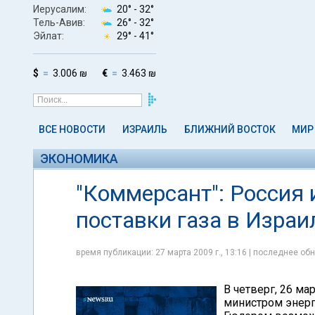
Иерусалим:
20° -
32°
Тель-Авив:
26° -
32°
Эйлат:
29° -
41°
$
3.006 ₪
€
3.463 ₪
ВСЕ НОВОСТИ
ИЗРАИЛЬ
БЛИЖНИЙ ВОСТОК
МИР
ЭКОНОМИКА
"Коммерсант": Россия
поставки газа в Израи
время публикации: 27 марта 2009 г., 13:16 | последнее обн
В четверг, 26 ма
министром энерг