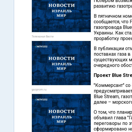
Гюлером возможн
развитию газотр
В пятничном ном
сообщается, что
газопровода Blue
Украины. Как ст
Телеканал Вести
проработку проек
В публикации отм
поставках газа в
существующих мо
очередного обос
Проект Blue Str
"Коммерсант" со 
gazprom.ru
предусматривает
Blue Stream, газ
далее – морског
О том, что плани
объявил глава "Г
переговоры по э
сформировано но