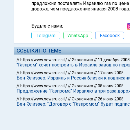
предложил поставлять Израилю газ по цене в
дороже, чем предложение января 2008 года, 
Будьте с нами:
Telegram
WhatsApp
Facebook
ССЫЛКИ ПО ТЕМЕ
//
https://www.newsru.co.il/
//
Экономика
//
11 декабря 2008
"Газпром" хочет построить в Израиле завод по пер
//
https://www.newsru.co.il/
//
Экономика
//
17 июля 2008
Бен-Элиэзер: Израиль и Россия близки к подписани
//
https://www.newsru.co.il/
//
Экономика
//
08 июля 2008
Предложение "Газпрома" Израилю в три раза дорож
//
https://www.newsru.co.il/
//
Экономика
//
26 июня 2008
Бен-Элиэзер: "Договор с "Газпромом" будет подп