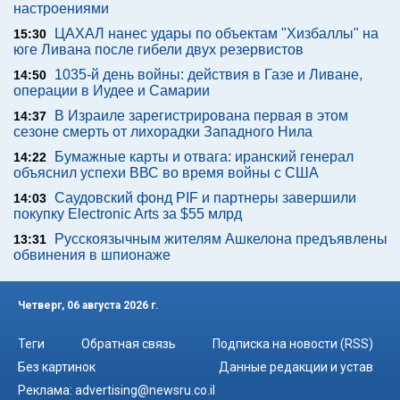
настроениями
ЦАХАЛ нанес удары по объектам "Хизбаллы" на
15:30
юге Ливана после гибели двух резервистов
1035-й день войны: действия в Газе и Ливане,
14:50
операции в Иудее и Самарии
В Израиле зарегистрирована первая в этом
14:37
сезоне смерть от лихорадки Западного Нила
Бумажные карты и отвага: иранский генерал
14:22
объяснил успехи ВВС во время войны с США
Саудовский фонд PIF и партнеры завершили
14:03
покупку Electronic Arts за $55 млрд
Русскоязычным жителям Ашкелона предъявлены
13:31
обвинения в шпионаже
Четверг, 06 августа 2026 г.
Теги
Обратная связь
Подписка на новости (RSS)
Без картинок
Данные редакции и устав
Реклама:
advertising@newsru.co.il