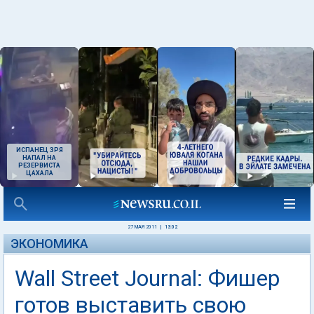
ИСПАНЕЦ ЗРЯ
НАПАЛ НА
РЕЗЕРВИСТА
ЦАХАЛА
27 МАЯ 2011
|
13:02
ЭКОНОМИКА
Wall Street Journal: Фишер
готов выставить свою