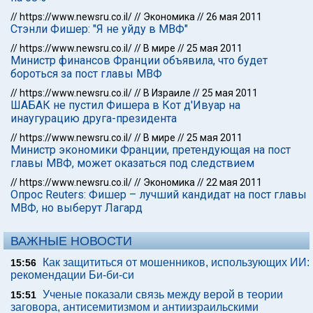
//
https://www.newsru.co.il/
//
Экономика
//
26 мая 2011
Стэнли Фишер: "Я не уйду в МВФ"
//
https://www.newsru.co.il/
//
В мире
//
25 мая 2011
Министр финансов Франции объявила, что будет
бороться за пост главы МВФ
//
https://www.newsru.co.il/
//
В Израиле
//
25 мая 2011
ШАБАК не пустил Фишера в Кот д'Ивуар на
инаугурацию друга-президента
//
https://www.newsru.co.il/
//
В мире
//
25 мая 2011
Министр экономики Франции, претендующая на пост
главы МВФ, может оказаться под следствием
//
https://www.newsru.co.il/
//
Экономика
//
22 мая 2011
Опрос Reuters: Фишер – лучший кандидат на пост главы
МВФ, но выберут Лагард
ВАЖНЫЕ НОВОСТИ
Как защититься от мошенников, использующих ИИ:
15:56
рекомендации Би-би-си
Ученые показали связь между верой в теории
15:51
заговора, антисемитизмом и антиизраильскими