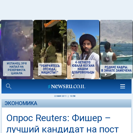
ИСПАНЕЦ ЗРЯ
НАПАЛ НА
РЕЗЕРВИСТА
ЦАХАЛА
22 МАЯ 2011
|
13:58
ЭКОНОМИКА
Опрос Reuters: Фишер –
лучший кандидат на пост