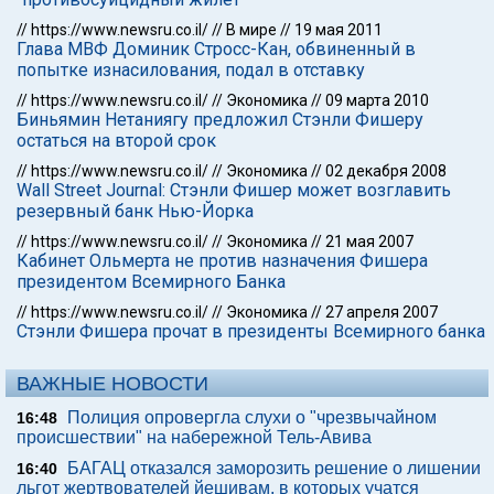
//
https://www.newsru.co.il/
//
В мире
//
19 мая 2011
Глава МВФ Доминик Стросс-Кан, обвиненный в
попытке изнасилования, подал в отставку
//
https://www.newsru.co.il/
//
Экономика
//
09 марта 2010
Биньямин Нетаниягу предложил Стэнли Фишеру
остаться на второй срок
//
https://www.newsru.co.il/
//
Экономика
//
02 декабря 2008
Wall Street Journal: Стэнли Фишер может возглавить
резервный банк Нью-Йорка
//
https://www.newsru.co.il/
//
Экономика
//
21 мая 2007
Кабинет Ольмерта не против назначения Фишера
президентом Всемирного Банка
//
https://www.newsru.co.il/
//
Экономика
//
27 апреля 2007
Стэнли Фишера прочат в президенты Всемирного банка
ВАЖНЫЕ НОВОСТИ
Полиция опровергла слухи о "чрезвычайном
16:48
происшествии" на набережной Тель-Авива
БАГАЦ отказался заморозить решение о лишении
16:40
льгот жертвователей йешивам, в которых учатся