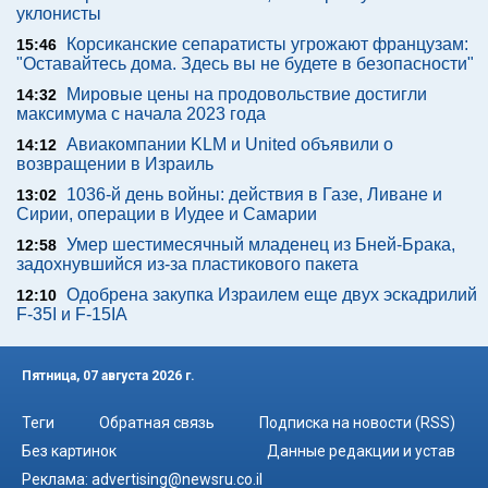
уклонисты
Корсиканские сепаратисты угрожают французам:
15:46
"Оставайтесь дома. Здесь вы не будете в безопасности"
Мировые цены на продовольствие достигли
14:32
максимума с начала 2023 года
Авиакомпании KLM и United объявили о
14:12
возвращении в Израиль
1036-й день войны: действия в Газе, Ливане и
13:02
Сирии, операции в Иудее и Самарии
Умер шестимесячный младенец из Бней-Брака,
12:58
задохнувшийся из-за пластикового пакета
Одобрена закупка Израилем еще двух эскадрилий
12:10
F-35I и F-15IA
Пятница, 07 августа 2026 г.
Теги
Обратная связь
Подписка на новости (RSS)
Без картинок
Данные редакции и устав
Реклама:
advertising@newsru.co.il