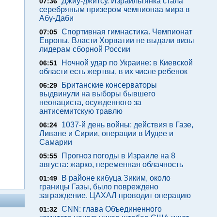
Джиу-джитсу. Израильтянка стала
07:36
серебряным призером чемпионаа мира в
Абу-Даби
Спортивная гимнастика. Чемпионат
07:05
Европы. Власти Хорватии не выдали визы
лидерам сборной России
Ночной удар по Украине: в Киевской
06:51
области есть жертвы, в их числе ребенок
Британские консерваторы
06:29
выдвинули на выборы бывшего
неонациста, осужденного за
антисемитскую травлю
1037-й день войны: действия в Газе,
06:24
Ливане и Сирии, операции в Иудее и
Самарии
Прогноз погоды в Израиле на 8
05:55
августа: жарко, переменная облачность
В районе кибуца Зиким, около
01:49
границы Газы, было повреждено
заграждение. ЦАХАЛ проводит операцию
CNN: глава Объединенного
01:32