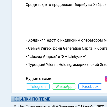
Среди тех, кто продолжает борьбу за Хайфск
- Холдинг "Гадот" с индийским оператором м
- Семья Унгер, фонд Generation Capital и бри
- "Шафир Андаса" и "Ям Шибулим"
- Турецкий Yildrim Holding, американский Gr
Будьте с нами:
Telegram
WhatsApp
Facebook
ССЫЛКИ ПО ТЕМЕ
//
https://www.newsru.co.il/
//
Экономика
//
18 ноября 2021