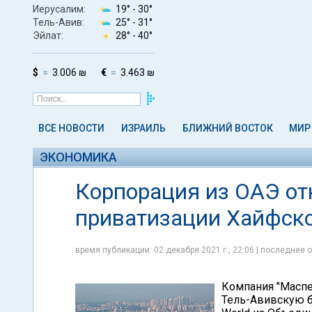
Иерусалим:
19° -
30°
Тель-Авив:
25° -
31°
Эйлат:
28° -
40°
$
3.006 ₪
€
3.463 ₪
ВСЕ НОВОСТИ
ИЗРАИЛЬ
БЛИЖНИЙ ВОСТОК
МИР
ЭКОНОМИКА
Корпорация из ОАЭ отк
приватизации Хайфско
время публикации: 02 декабря 2021 г., 22:06 | последнее о
Компания "Маспе
Тель-Авивскую б