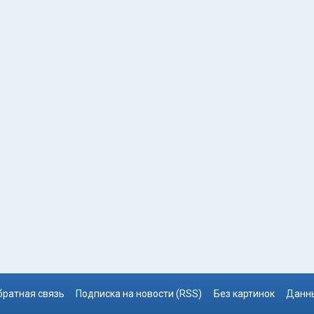
братная связь
Подписка на новости (RSS)
Без картинок
Данны