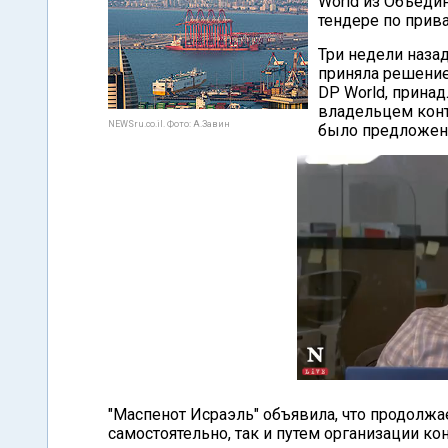
World из Объедин
тендере по прива
Три недели наза
приняла решение
DP World, прина
владельцем контр
NEWSru.co.il. Фото: А.Завин
было предложено
"Маспенот Исраэль" объявила, что продолжа
самостоятельно, так и путем организации к