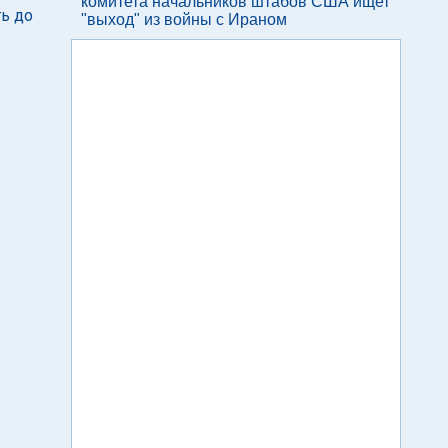
комитета начальников штабов США ищет
ть до
"выход" из войны с Ираном