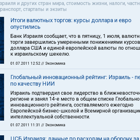
аиля и других стран мира, стоимость жизни, налоги, част
ранспорт, стартапы и экзиты
Итоги валютных торгов: курсы доллара и евро
опустились
Банк Израиля сообщает, что в пятницу, 1 июля, валют
торги завершились умеренными понижениями курсо
доллара США и единой европейской валюты по отно
к израильскому шекелю.
01.07.2011 12:52
// Экономика
Глобальный инновационный рейтинг: Израиль - 
по качеству НИИ
Израиль подтвердил свое лидерство в ближневосточ
регионе и занял 14-е место в общем списке Глобально
инновационного рейтинга, составляемого ежегодно
Европейской бизнес-школой и Всемирной организаци
интеллектуальной собственности.
01.07.2011 11:31
// Экономика
ЦСБ Израиля: данные по расходам на оборону за