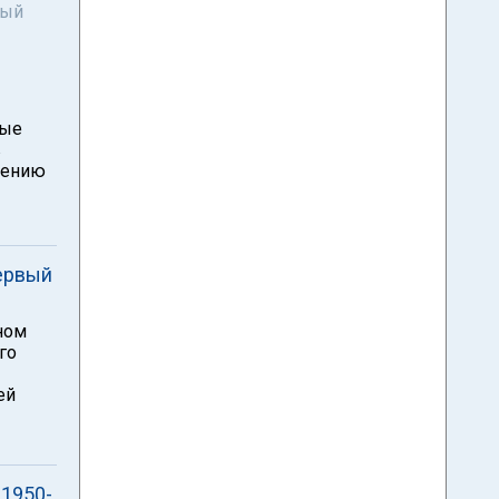
ный
ные
в
шению
первый
ном
го
ей
 1950-