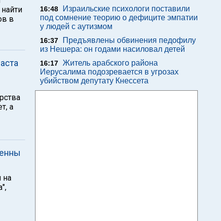
й
Израильские психологи поставили
 найти
16:48
под сомнение теорию о дефиците эмпатии
ов в
у людей с аутизмом
Предъявлены обвинения педофилу
16:37
из Нешера: он годами насиловал детей
аста
Житель арабского района
16:17
Иерусалима подозревается в угрозах
убийством депутату Кнессета
ерства
т, а
ценны
 на
",