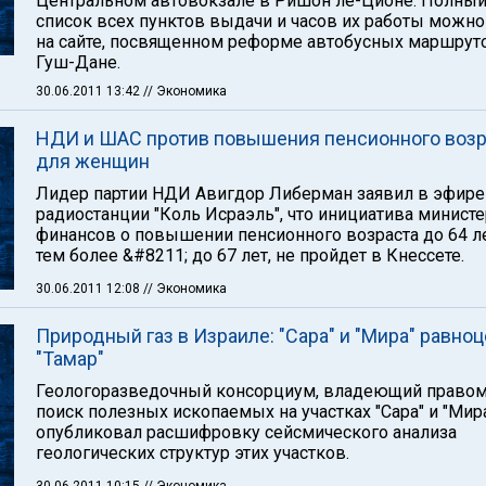
Центральном автовокзале в Ришон ле-Ционе. Полны
список всех пунктов выдачи и часов их работы можно
на сайте, посвященном реформе автобусных маршрут
Гуш-Дане.
30.06.2011 13:42
// Экономика
НДИ и ШАС против повышения пенсионного возр
для женщин
Лидер партии НДИ Авигдор Либерман заявил в эфире
радиостанции "Коль Исраэль", что инициатива минист
финансов о повышении пенсионного возраста до 64 ле
тем более &#8211; до 67 лет, не пройдет в Кнессете.
30.06.2011 12:08
// Экономика
Природный газ в Израиле: "Сара" и "Мира" равно
"Тамар"
Геологоразведочный консорциум, владеющий правом
поиск полезных ископаемых на участках "Сара" и "Мира
опубликовал расшифровку сейсмического анализа
геологических структур этих участков.