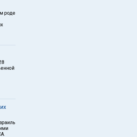
м роде
их
28
венной
ких
зраиль
кими
A.