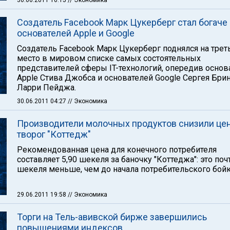
30.06.2011 10:15
// Экономика
Создатель Facebook Марк Цукерберг стал богаче
основателей Apple и Google
Создатель Facebook Марк Цукерберг поднялся на трет
место в мировом списке самых состоятельных
представителей сферы IT-технологий, опередив основ
Apple Стива Джобса и основателей Google Сергея Брин
Ларри Пейджа.
30.06.2011 04:27
// Экономика
Производители молочных продуктов снизили цен
творог "Коттедж"
Рекомендованная цена для конечного потребителя
составляет 5,90 шекеля за баночку "Коттеджа": это почт
шекеля меньше, чем до начала потребительского бойк
29.06.2011 19:58
// Экономика
Торги на Тель-авивской бирже завершились
повышениями индексов