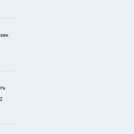
зин.
ать
,2