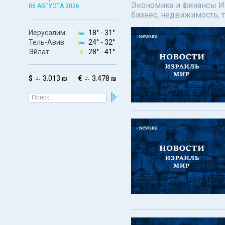
Экономика и финансы Изр
06 АВГУСТА 2026
бизнес, недвижимость, т
Иерусалим:
18° -
31°
Тель-Авив:
24° -
32°
Эйлат:
28° -
41°
$
3.013 ₪
€
3.478 ₪