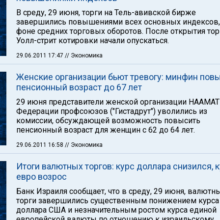
В среду, 29 июня, торги на Тель-авивской бирже
завершились повышениями всех основных индексов,
фоне средних торговых оборотов. После открытия тор
Уолл-стрит котировки начали опускаться.
29.06.2011 17:47
// Экономика
Женские организации бьют тревогу: минфин пов
пенсионный возраст до 67 лет
29 июня представители женской организации НААМАТ
Федерации профсоюзов ("Гистадрут") уволились из
комиссии, обсуждающей возможность повысить
пенсионный возраст для женщин с 62 до 64 лет.
29.06.2011 16:58
// Экономика
Итоги валютных торгов: курс доллара снизился, 
евро возрос
Банк Израиля сообщает, что в среду, 29 июня, валютн
торги завершились существенным понижением курса
доллара США и незначительным ростом курса единой
европейской валюты по отношению к израильскому