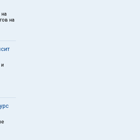
 на
гов на
ысит
 и
курс
ые