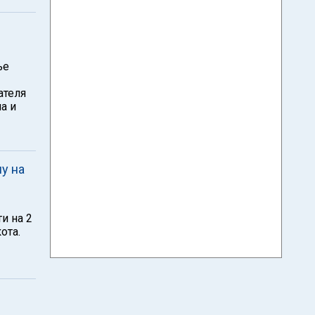
ье
ателя
а и
у на
и на 2
ота.