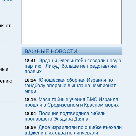
ля от
ВАЖНЫЕ НОВОСТИ
Эрдан и Эдельштейн создали новую
18:41
партию: "Ликуд" больше не представляет
тные
правых
в
Юношеская сборная Израиля по
18:24
шению
гандболу впервые вышла на чемпионат
мира
Масштабные учения ВМС Израиля
18:19
прошли в Средиземном и Красном морях
Полиция подтвердила гибель
18:04
пропавшего Эльдара Даяна
Двое израильтян по ошибке въехали
16:59
в Дженин: их едва не линчевали