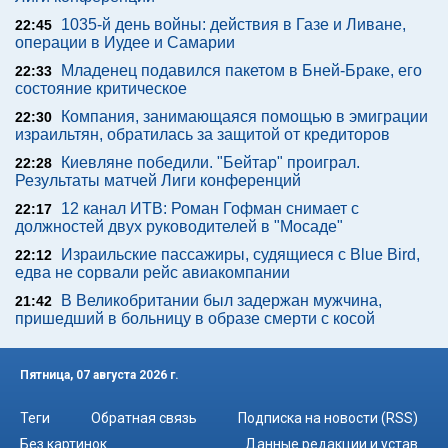
1035-й день войны: действия в Газе и Ливане,
22:45
операции в Иудее и Самарии
Младенец подавился пакетом в Бней-Браке, его
22:33
состояние критическое
Компания, занимающаяся помощью в эмиграции
22:30
израильтян, обратилась за защитой от кредиторов
Киевляне победили. "Бейтар" проиграл.
22:28
Результаты матчей Лиги конференций
12 канал ИТВ: Роман Гофман снимает с
22:17
должностей двух руководителей в "Мосаде"
Израильские пассажиры, судящиеся с Blue Bird,
22:12
едва не сорвали рейс авиакомпании
В Великобритании был задержан мужчина,
21:42
пришедший в больницу в образе смерти с косой
Пятница, 07 августа 2026 г.
Теги
Обратная связь
Подписка на новости (RSS)
Без картинок
Данные редакции и устав