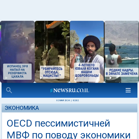
ИСПАНЕЦ ЗРЯ
НАПАЛ НА
РЕЗЕРВИСТА
ЦАХАЛА
02 МАЯ 2024
|
02:02
ЭКОНОМИКА
OECD пессимистичней
МВФ по поводу экономики