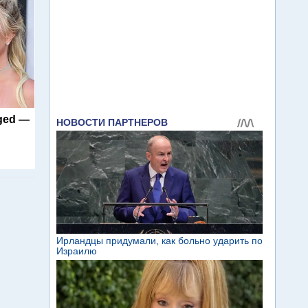
nged —