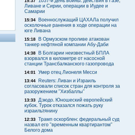
1037-й день войны: действия в Газе,
15:37
Ливане и Сирии, операции в Иудее и
Самарии
Военнослужащий ЦАХАЛа получил
15:34
осколочные ранения в ходе операции на
юге Ливана
В Ормузском проливе атакован
15:18
танкер нефтяной компании Абу-Даби
В Болгарии неизвестный БПЛА
14:38
взорвался в километре от насосной
станции Трансбалканского газопровода
Умер отец Лионеля Месси
14:01
Reuters: Ливан и Израиль
13:44
согласовали список стран для контроля за
разоружением "Хизбаллы"
Дзюдо. Юношеский европейский
13:33
кубок. Турок отказался пожать руку
израильтянину
Трамп оскорблен: федеральный суд
12:33
назвал его "временным квартирантом"
Белого дома