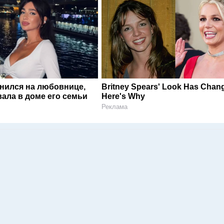
енился на любовнице,
Britney Spears' Look Has Cha
ала в доме его семьи
Here's Why
Реклама