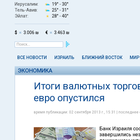
Иерусалим:
19° -
30°
Тель-Авив:
25° -
31°
Эйлат:
28° -
40°
$
3.006 ₪
€
3.463 ₪
ВСЕ НОВОСТИ
ИЗРАИЛЬ
БЛИЖНИЙ ВОСТОК
МИР
ЭКОНОМИКА
Итоги валютных торгов
евро опустился
время публикации: 02 сентября 2013 г., 15:31 | последнее 
Банк Израиля соо
завершились нез