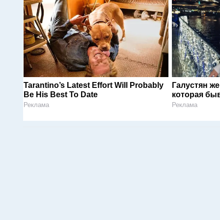
Tarantino’s Latest Effort Will Probably
Галустян ж
Be His Best To Date
которая быв
Реклама
Реклама