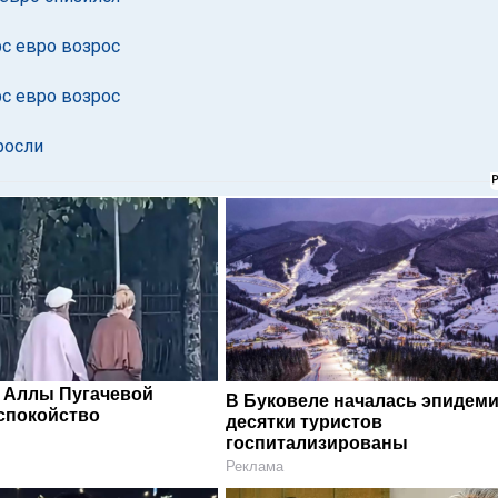
рс евро возрос
рс евро возрос
росли
 Аллы Пугачевой
В Буковеле началась эпидеми
спокойство
десятки туристов
госпитализированы
Реклама