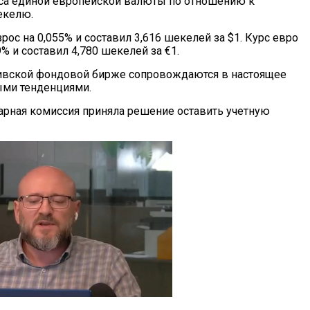
са единой европейской валюты по отношению к
екелю.
рос на 0,055% и составил 3,616 шекелей за $1. Курс евро
9% и составил 4,780 шекелей за €1.
вивской фондовой бирже сопровождаются в настоящее
ми тенденциями.
тарная комиссия приняла решение оставить учетную