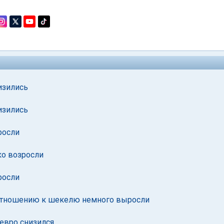
изились
изились
росли
ко возросли
росли
о отношению к шекелю немного выросли
 евро снизился