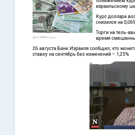
понижением кур
израильскому ш
Курс доллара воз
снизился на 0,06
Торги на тель-а
время смешанны
Фото NEWSru.co.il
26 августа Банк Израиля сообщил, что моне
ставку на сентябрь без изменений – 1,25%