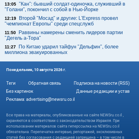
"Кан": бывший солдат-одиночка, служивший в
13:05
"Голани", покончил с собой в Нью-Йорке
Второй "Мосад" и другие: L'Express провел
12:19
"чемпионат Европы" среди спецслужб
Раввины намерены сменить лидеров партии
11:50
"Дегель а-Тора"
По Китаю ударил тайфун "Дельфин", более
11:27
миллиона эвакуированных
Понедельник, 10 августа 2026 г.
Теги
Обратная связь
Подписка на новости (RSS)
Без картинок
Данные редакции и устав
Реклама:
advertising@newsru.co.il
Все права на материалы, опубликованные на сайте NEWSru.co.il ,
охраняются в соответствии с законодательством Израиля. При
использовании материалов сайта гиперссылка на NEWSru.co.il
обязательна. Перепечатка интервью, репортажей, эксклюзивных
статей без согласования с редакцией запрещена – в том числе в