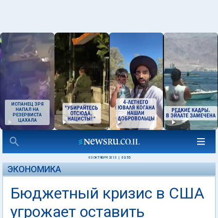
ИСПАНЕЦ ЗРЯ
НАПАЛ НА
РЕЗЕРВИСТА
ЦАХАЛА
03 ОКТЯБРЯ 2013
|
03:55
ЭКОНОМИКА
Бюджетный кризис в США
угрожает оставить