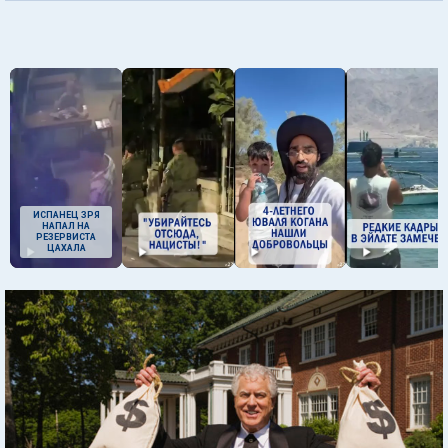
ИСПАНЕЦ ЗРЯ
НАПАЛ НА
РЕЗЕРВИСТА
ЦАХАЛА