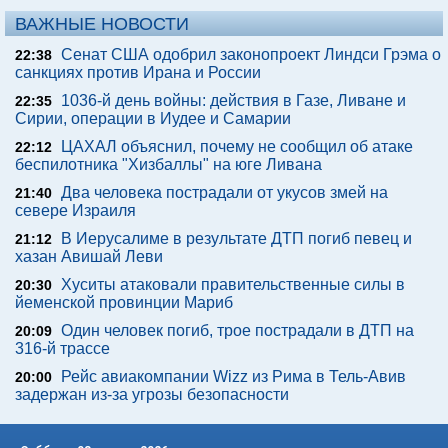
ВАЖНЫЕ НОВОСТИ
Сенат США одобрил законопроект Линдси Грэма о
22:38
санкциях против Ирана и России
1036-й день войны: действия в Газе, Ливане и
22:35
Сирии, операции в Иудее и Самарии
ЦАХАЛ объяснил, почему не сообщил об атаке
22:12
беспилотника "Хизбаллы" на юге Ливана
Два человека пострадали от укусов змей на
21:40
севере Израиля
В Иерусалиме в результате ДТП погиб певец и
21:12
хазан Авишай Леви
Хуситы атаковали правительственные силы в
20:30
йеменской провинции Мариб
Один человек погиб, трое пострадали в ДТП на
20:09
316-й трассе
Рейс авиакомпании Wizz из Рима в Тель-Авив
20:00
задержан из-за угрозы безопасности