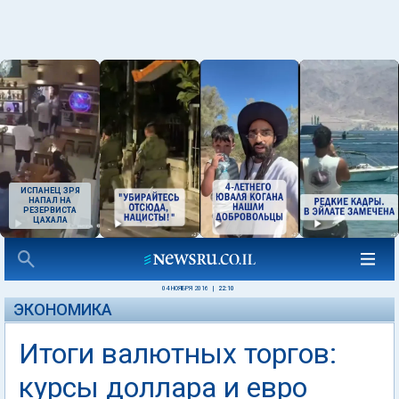
ИСПАНЕЦ ЗРЯ
НАПАЛ НА
РЕЗЕРВИСТА
ЦАХАЛА
04 НОЯБРЯ 2016
|
22:10
ЭКОНОМИКА
Итоги валютных торгов:
курсы доллара и евро