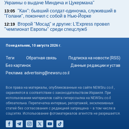
Украины о выдаче Миндича и Цукермана"
"Кан": бывший солдат-одиночка, служивший в
13:05
"Голани", покончил с собой в Нью-Йорке
Второй "Мосад" и другие: L'Express провел
12:19
"чемпионат Европы" среди спецслужб
Понедельник, 10 августа 2026 г.
Теги
Обратная связь
Подписка на новости (RSS)
Без картинок
Данные редакции и устав
Реклама:
advertising@newsru.co.il
Все права на материалы, опубликованные на сайте NEWSru.co.il ,
охраняются в соответствии с законодательством Израиля. При
использовании материалов сайта гиперссылка на NEWSru.co.il
обязательна. Перепечатка интервью, репортажей, эксклюзивных
статей без согласования с редакцией запрещена – в том числе в
соцсетях. Использование фотоматериалов агентств не разрешается.