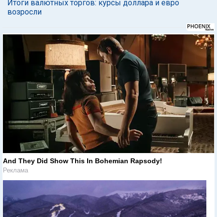
Итоги валютных торгов: курсы доллара и евро
возросли
And They Did Show This In Bohemian Rapsody!
Реклама