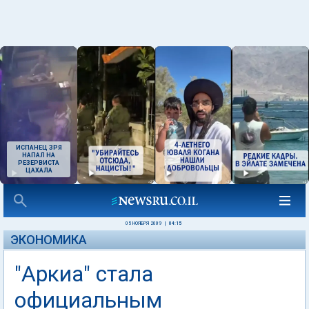
ИСПАНЕЦ ЗРЯ
НАПАЛ НА
РЕЗЕРВИСТА
ЦАХАЛА
05 НОЯБРЯ 2009
|
04:15
ЭКОНОМИКА
"Аркиа" стала
официальным