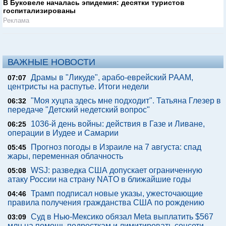
В Буковеле началась эпидемия: десятки туристов
госпитализированы
Реклама
ВАЖНЫЕ НОВОСТИ
Драмы в "Ликуде", арабо-еврейский РААМ,
07:07
центристы на распутье. Итоги недели
"Моя хуцпа здесь мне подходит". Татьяна Глезер в
06:32
передаче "Детский недетский вопрос"
1036-й день войны: действия в Газе и Ливане,
06:25
операции в Иудее и Самарии
Прогноз погоды в Израиле на 7 августа: спад
05:45
жары, переменная облачность
WSJ: разведка США допускает ограниченную
05:08
атаку России на страну NATO в ближайшие годы
Трамп подписал новые указы, ужесточающие
04:46
правила получения гражданства США по рождению
Суд в Нью-Мексико обязал Meta выплатить $567
03:09
млн на помощь подросткам и лимитировать соцсети