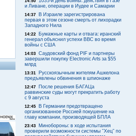
1035-й день войны: действия в Газе
14:50
и Ливане, операции в Иудее и Самарии
В Израиле зарегистрирована
14:37
первая в этом сезоне смерть от лихорадки
Западного Нила
Бумажные карты и отвага: иранский
14:22
генерал объяснил успехи ВВС во время
войны с США
Саудовский фонд PIF и партнеры
14:03
завершили покупку Electronic Arts за $55
млрд
Русскоязычным жителям Ашкелона
13:31
предъявлены обвинения в шпионаже
После решения БАГАЦа
12:47
раввинские суды могут прекратить работу
с 9 августа
В Германии предотвращено
12:45
организованное Россией покушение на
главу компании, производящей БПЛА
Минобороны: в ходе испытания
23:43
проверили возможности системы "Хец" по