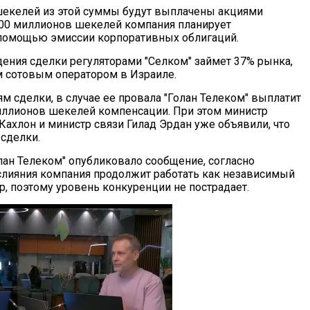
екелей из этой суммы будут выплачены акциями
200 миллионов шекелей компания планирует
помощью эмиссии корпоративных облигаций.
дения сделки регуляторами "Селком" займет 37% рынка,
 сотовым оператором в Израиле.
м сделки, в случае ее провала "Голан Телеком" выплатит
иллионов шекелей компенсации. При этом министр
ахлон и министр связи Гилад Эрдан уже объявили, что
 сделки.
лан Телеком" опубликовало сообщение, согласно
слияния компания продолжит работать как независимый
р, поэтому уровень конкуренции не пострадает.