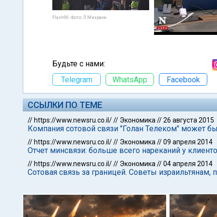
Flash90. Фото: Л.Мизрахи
Будьте с нами:
Telegram
WhatsApp
Facebook
ССЫЛКИ ПО ТЕМЕ
//
https://www.newsru.co.il/
//
Экономика
//
26 августа 2015
Компания сотовой связи "Голан Телеком" может бы
//
https://www.newsru.co.il/
//
Экономика
//
09 апреля 2014
Отчет минсвязи: больше всего нареканий у клиент
//
https://www.newsru.co.il/
//
Экономика
//
04 апреля 2014
Сотовая связь за границей. Советы израильтянам,