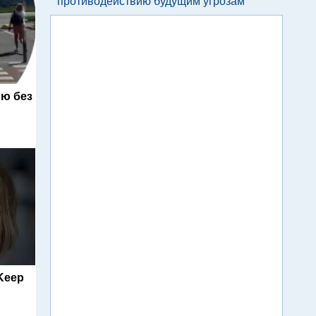
противодействию будущим угрозам
ю без
 Keep