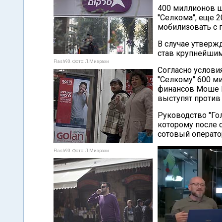
400 миллионов ш
"Селкома", еще 
мобилизовать с 
В случае утверж
став крупнейшим
Flash90. Фото: Л.Мизрахи
Согласно условия
"Селкому" 600 м
финансов Моше К
выступят против
Руководство "Го
которому после 
сотовый операто
Flash90. Фото: Л.Мизрахи