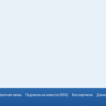
братная связь
Подписка на новости (RSS)
Без картинок
Данны