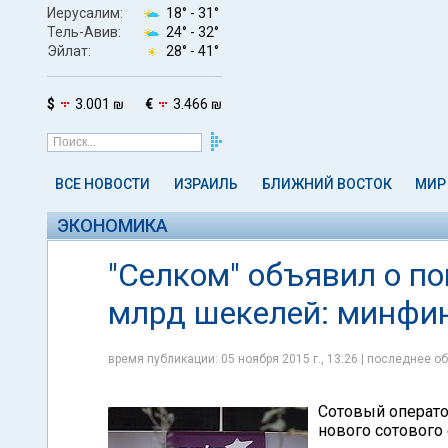
Иерусалим:
18° -
31°
Тель-Авив:
24° -
32°
Эйлат:
28° -
41°
$
3.001 ₪
€
3.466 ₪
ВСЕ НОВОСТИ
ИЗРАИЛЬ
БЛИЖНИЙ ВОСТОК
МИР
ЭКОНОМИКА
"Селком" объявил о пок
млрд шекелей: минфин
время публикации: 05 ноября 2015 г., 13:26 | последнее об
Сотовый операто
нового сотового 