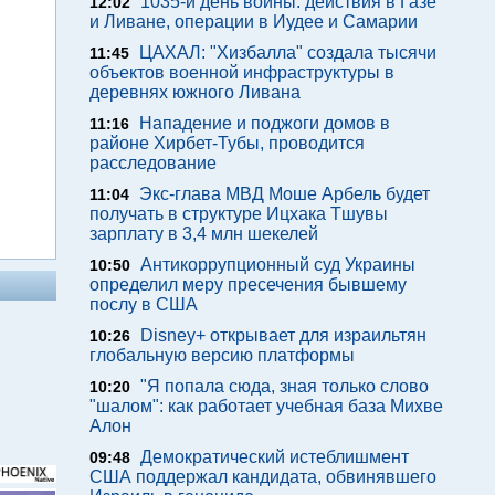
1035-й день войны: действия в Газе
12:02
и Ливане, операции в Иудее и Самарии
ЦАХАЛ: "Хизбалла" создала тысячи
11:45
объектов военной инфраструктуры в
деревнях южного Ливана
Нападение и поджоги домов в
11:16
районе Хирбет-Тубы, проводится
расследование
Экс-глава МВД Моше Арбель будет
11:04
получать в структуре Ицхака Тшувы
зарплату в 3,4 млн шекелей
Антикоррупционный суд Украины
10:50
определил меру пресечения бывшему
послу в США
Disney+ открывает для израильтян
10:26
глобальную версию платформы
"Я попала сюда, зная только слово
10:20
"шалом": как работает учебная база Михве
Алон
Демократический истеблишмент
09:48
США поддержал кандидата, обвинявшего