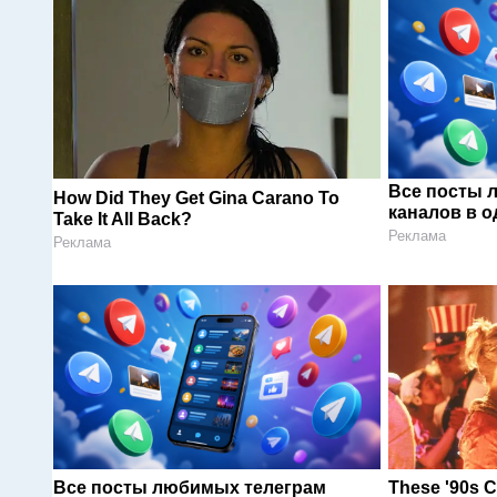
Все посты 
How Did They Get Gina Carano To
каналов в о
Take It All Back?
Реклама
Реклама
Все посты любимых телеграм
These '90s C