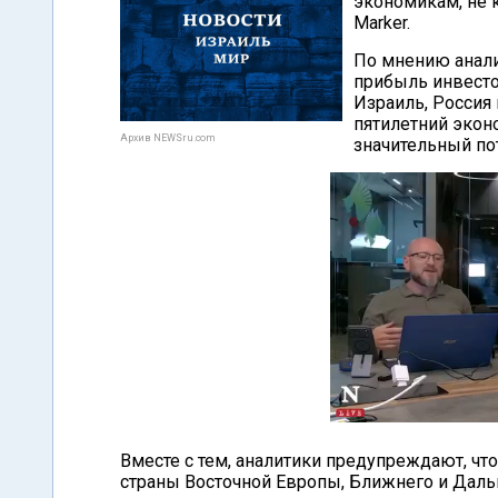
экономикам, не 
Marker.
По мнению анал
прибыль инвесто
Израиль, Россия 
пятилетний экон
Архив NEWSru.com
значительный по
Вместе с тем, аналитики предупреждают, ч
страны Восточной Европы, Ближнего и Даль