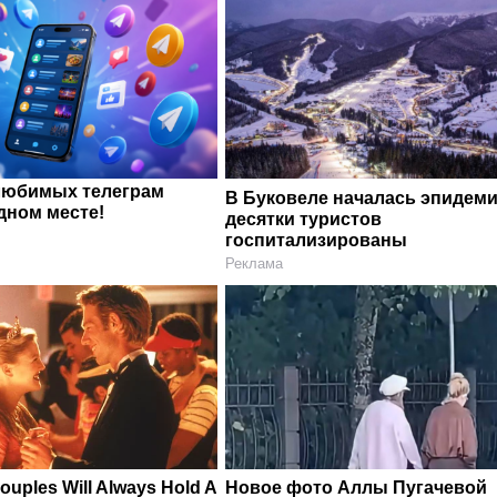
любимых телеграм
В Буковеле началась эпидеми
дном месте!
десятки туристов
госпитализированы
Реклама
ouples Will Always Hold A
Новое фото Аллы Пугачевой