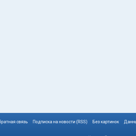
братная связь
Подписка на новости (RSS)
Без картинок
Данны