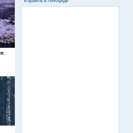
Израиль в геноциде
я: