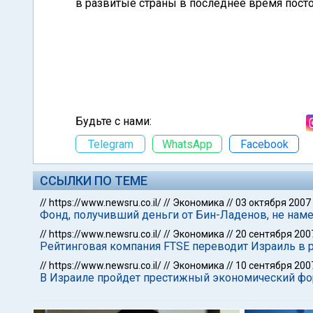
в развитые страны в последнее время посто
Будьте с нами:
Telegram
WhatsApp
Facebook
ССЫЛКИ ПО ТЕМЕ
//
https://www.newsru.co.il/
//
Экономика
//
03 октября 2007
Фонд, получивший деньги от Бин-Ладенов, не нам
//
https://www.newsru.co.il/
//
Экономика
//
20 сентября 200
Рейтинговая компания FTSE переводит Израиль в р
//
https://www.newsru.co.il/
//
Экономика
//
10 сентября 200
В Израиле пройдет престижный экономический фо