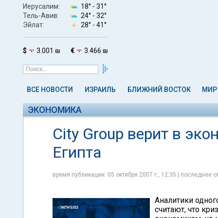
Иерусалим:
18° -
31°
Тель-Авив:
24° -
32°
Эйлат:
28° -
41°
$
3.001 ₪
€
3.466 ₪
ВСЕ НОВОСТИ
ИЗРАИЛЬ
БЛИЖНИЙ ВОСТОК
МИР
ЭКОНОМИКА
City Group верит в эк
Египта
время публикации: 05 октября 2007 г., 12:35 | последнее о
Аналитики одног
считают, что кр