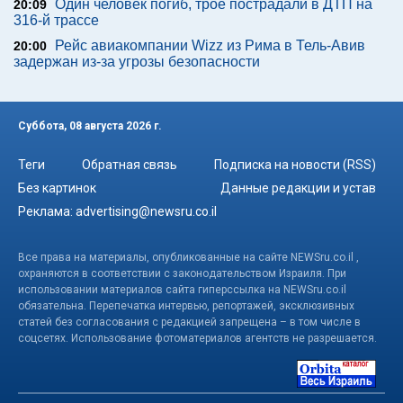
Один человек погиб, трое пострадали в ДТП на
20:09
316-й трассе
Рейс авиакомпании Wizz из Рима в Тель-Авив
20:00
задержан из-за угрозы безопасности
Суббота, 08 августа 2026 г.
Теги
Обратная связь
Подписка на новости (RSS)
Без картинок
Данные редакции и устав
Реклама:
advertising@newsru.co.il
Все права на материалы, опубликованные на сайте NEWSru.co.il ,
охраняются в соответствии с законодательством Израиля. При
использовании материалов сайта гиперссылка на NEWSru.co.il
обязательна. Перепечатка интервью, репортажей, эксклюзивных
статей без согласования с редакцией запрещена – в том числе в
соцсетях. Использование фотоматериалов агентств не разрешается.