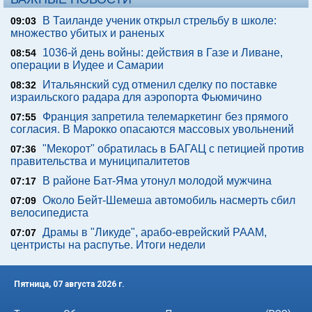
В Таиланде ученик открыл стрельбу в школе:
09:03
множество убитых и раненых
1036-й день войны: действия в Газе и Ливане,
08:54
операции в Иудее и Самарии
Итальянский суд отменил сделку по поставке
08:32
израильского радара для аэропорта Фьюмичино
Франция запретила телемаркетинг без прямого
07:55
согласия. В Марокко опасаются массовых увольнений
"Мекорот" обратилась в БАГАЦ с петицией против
07:36
правительства и муниципалитетов
В районе Бат-Яма утонул молодой мужчина
07:17
Около Бейт-Шемеша автомобиль насмерть сбил
07:09
велосипедиста
Драмы в "Ликуде", арабо-еврейский РААМ,
07:07
центристы на распутье. Итоги недели
Пятница, 07 августа 2026 г.