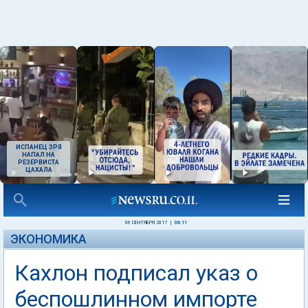
ИСПАНЕЦ ЗРЯ
НАПАЛ НА
РЕЗЕРВИСТА
ЦАХАЛА
06 СЕНТЯБРЯ 2017
|
06:11
ЭКОНОМИКА
Кахлон подписал указ о
беспошлинном импорте