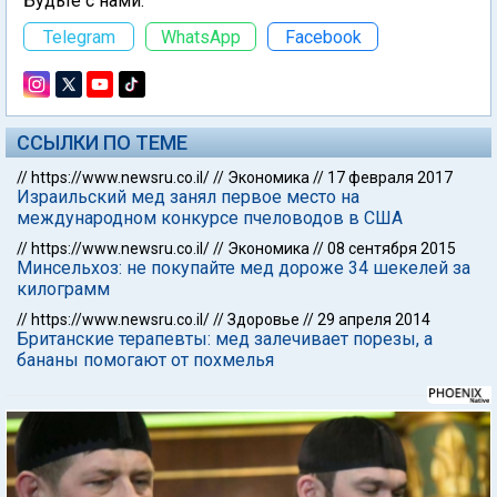
Будьте с нами:
Telegram
WhatsApp
Facebook
ССЫЛКИ ПО ТЕМЕ
//
https://www.newsru.co.il/
//
Экономика
//
17 февраля 2017
Израильский мед занял первое место на
международном конкурсе пчеловодов в США
//
https://www.newsru.co.il/
//
Экономика
//
08 сентября 2015
Минсельхоз: не покупайте мед дороже 34 шекелей за
килограмм
//
https://www.newsru.co.il/
//
Здоровье
//
29 апреля 2014
Британские терапевты: мед залечивает порезы, а
бананы помогают от похмелья