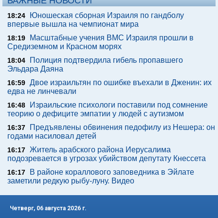
ВАЖНЫЕ НОВОСТИ
Юношеская сборная Израиля по гандболу
18:24
впервые вышла на чемпионат мира
Масштабные учения ВМС Израиля прошли в
18:19
Средиземном и Красном морях
Полиция подтвердила гибель пропавшего
18:04
Эльдара Даяна
Двое израильтян по ошибке въехали в Дженин: их
16:59
едва не линчевали
Израильские психологи поставили под сомнение
16:48
теорию о дефиците эмпатии у людей с аутизмом
Предъявлены обвинения педофилу из Нешера: он
16:37
годами насиловал детей
Житель арабского района Иерусалима
16:17
подозревается в угрозах убийством депутату Кнессета
В районе кораллового заповедника в Эйлате
16:17
заметили редкую рыбу-луну. Видео
Четверг, 06 августа 2026 г.