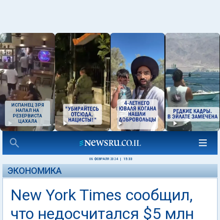
ИСПАНЕЦ ЗРЯ
НАПАЛ НА
РЕЗЕРВИСТА
ЦАХАЛА
08 ФЕВРАЛЯ 2024
|
15:33
ЭКОНОМИКА
New York Times сообщил,
что недосчитался $5 млн