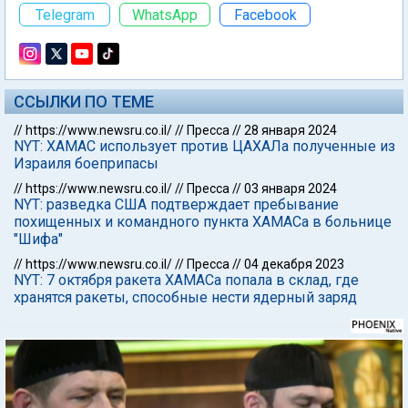
Telegram
WhatsApp
Facebook
ССЫЛКИ ПО ТЕМЕ
//
https://www.newsru.co.il/
//
Пресса
//
28 января 2024
NYT: ХАМАС использует против ЦАХАЛа полученные из
Израиля боеприпасы
//
https://www.newsru.co.il/
//
Пресса
//
03 января 2024
NYT: разведка США подтверждает пребывание
похищенных и командного пункта ХАМАСа в больнице
"Шифа"
//
https://www.newsru.co.il/
//
Пресса
//
04 декабря 2023
NYT: 7 октября ракета ХАМАСа попала в склад, где
хранятся ракеты, способные нести ядерный заряд