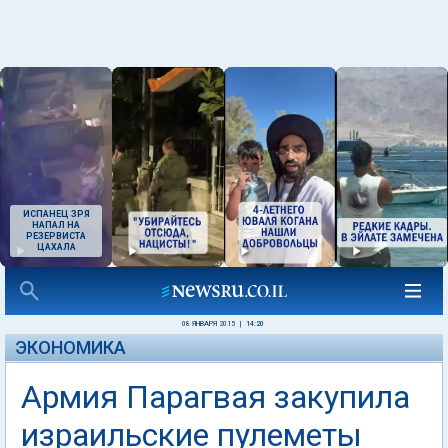
ИСПАНЕЦ ЗРЯ
НАПАЛ НА
РЕЗЕРВИСТА
ЦАХАЛА
08 ЯНВАРЯ 2015
|
14:20
ЭКОНОМИКА
Армия Парагвая закупила
израильские пулеметы