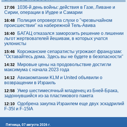
1036-й день войны: действия в Газе, Ливане и
17:06
Сирии, операции в Иудее и Самарии
Полиция опровергла слухи о "чрезвычайном
16:48
происшествии" на набережной Тель-Авива
БАГАЦ отказался заморозить решение о лишении
16:40
льгот жертвователей йешивам, в которых учатся
уклонисты
Корсиканские сепаратисты угрожают французам:
15:46
"Оставайтесь дома. Здесь вы не будете в безопасности"
Мировые цены на продовольствие достигли
14:32
максимума с начала 2023 года
Авиакомпании KLM и United объявили о
14:12
возвращении в Израиль
Умер шестимесячный младенец из Бней-Брака,
12:58
задохнувшийся из-за пластикового пакета
Одобрена закупка Израилем еще двух эскадрилий
12:10
F-35I и F-15IA
Пятница, 07 августа 2026 г.