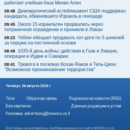
работает учебная база Михве Алон
Демократический истеблишмент США поддержал
09:48
кандидата, обвинявшего Израиль в геноциде
Около 15 израильтян прорвались через
09:45
пограничное ограждение и проникли в Ливан
Yellow обещает продавать хот-доги по 5 шекелей
09:23
за порцию на постоянной основе
1035-й день войны: действия в Газе и Ливане,
08:49
операции в Иудее и Самарии
Тревога в поселках Кохав-Яаков и Тель-Цион:
08:41
"Возможное проникновение террористов"
Четверг, 06 августа 2026 г.
Теги
Обратная связь
Подписка на новости (RSS)
Без картинок
Данные редакции и устав
Реклама:
advertising@newsru.co.il
Все права на материалы, опубликованные на сайте NEWSru.co.il ,