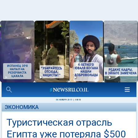
ИСПАНЕЦ ЗРЯ
НАПАЛ НА
РЕЗЕРВИСТА
ЦАХАЛА
08 НОЯБРЯ 2015
|
08:10
ЭКОНОМИКА
Туристическая отрасль
Египта уже потеряла $500