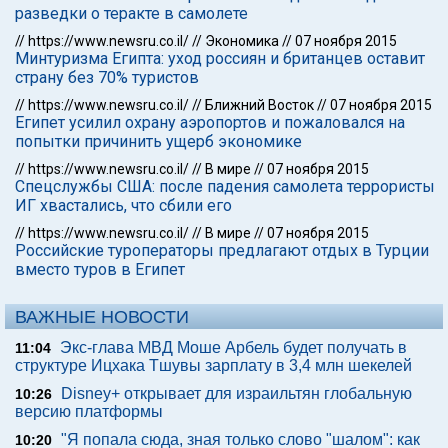
разведки о теракте в самолете
//
https://www.newsru.co.il/
//
Экономика
//
07 ноября 2015
Минтуризма Египта: уход россиян и британцев оставит
страну без 70% туристов
//
https://www.newsru.co.il/
//
Ближний Восток
//
07 ноября 2015
Египет усилил охрану аэропортов и пожаловался на
попытки причинить ущерб экономике
//
https://www.newsru.co.il/
//
В мире
//
07 ноября 2015
Спецслужбы США: после падения самолета террористы
ИГ хвастались, что сбили его
//
https://www.newsru.co.il/
//
В мире
//
07 ноября 2015
Российские туроператоры предлагают отдых в Турции
вместо туров в Египет
ВАЖНЫЕ НОВОСТИ
Экс-глава МВД Моше Арбель будет получать в
11:04
структуре Ицхака Тшувы зарплату в 3,4 млн шекелей
Disney+ открывает для израильтян глобальную
10:26
версию платформы
"Я попала сюда, зная только слово "шалом": как
10:20