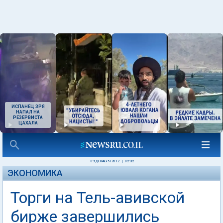
ИСПАНЕЦ ЗРЯ
НАПАЛ НА
РЕЗЕРВИСТА
ЦАХАЛА
09 ДЕКАБРЯ 2012
|
02:32
ЭКОНОМИКА
Торги на Тель-авивской
бирже завершились