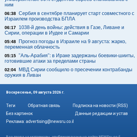
ним
Сербия в сентябре планирует старт совместного с
06:38
Израилем производства БПЛА
1038-й день войны: действия в Газе, Ливане и
06:17
Сирии, операции в Иудее и Самарии
Прогноз погоды в Израиле на 9 августа: жарко,
05:48
переменная облачность
"Аль-Арабия": в Ираке задержаны боевики-шииты,
05:15
готовившие атаки за пределами страны
МВД Сирии сообщило о пресечении контрабанды
02:04
оружия в Ливан
Воскресенье, 09 августа 2026 г.
Теги
Обратная связь
Подписка на новости (RSS)
Без картинок
Данные редакции и устав
Реклама:
advertising@newsru.co.il
Все права на материалы, опубликованные на сайте NEWSru.co.il ,