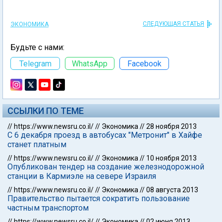
СЛЕДУЮЩАЯ СТАТЬЯ
ЭКОНОМИКА
Будьте с нами:
Telegram
WhatsApp
Facebook
ССЫЛКИ ПО ТЕМЕ
//
https://www.newsru.co.il/
//
Экономика
//
28 ноября 2013
С 6 декабря проезд в автобусах "Метронит" в Хайфе
станет платным
//
https://www.newsru.co.il/
//
Экономика
//
10 ноября 2013
Опубликован тендер на создание железнодорожной
станции в Кармиэле на севере Израиля
//
https://www.newsru.co.il/
//
Экономика
//
08 августа 2013
Правительство пытается сократить пользование
частным транспортом
//
https://www.newsru.co.il/
//
Экономика
//
02 июня 2013