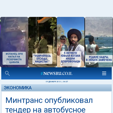
ИСПАНЕЦ ЗРЯ
НАПАЛ НА
РЕЗЕРВИСТА
ЦАХАЛА
09 ДЕКАБРЯ 2013
|
04:37
ЭКОНОМИКА
Минтранс опубликовал
тендер на автобусное