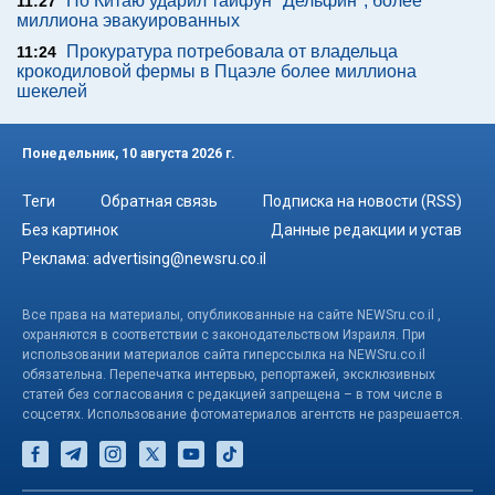
По Китаю ударил тайфун "Дельфин", более
11:27
миллиона эвакуированных
Прокуратура потребовала от владельца
11:24
крокодиловой фермы в Пцаэле более миллиона
шекелей
Понедельник, 10 августа 2026 г.
Теги
Обратная связь
Подписка на новости (RSS)
Без картинок
Данные редакции и устав
Реклама:
advertising@newsru.co.il
Все права на материалы, опубликованные на сайте NEWSru.co.il ,
охраняются в соответствии с законодательством Израиля. При
использовании материалов сайта гиперссылка на NEWSru.co.il
обязательна. Перепечатка интервью, репортажей, эксклюзивных
статей без согласования с редакцией запрещена – в том числе в
соцсетях. Использование фотоматериалов агентств не разрешается.