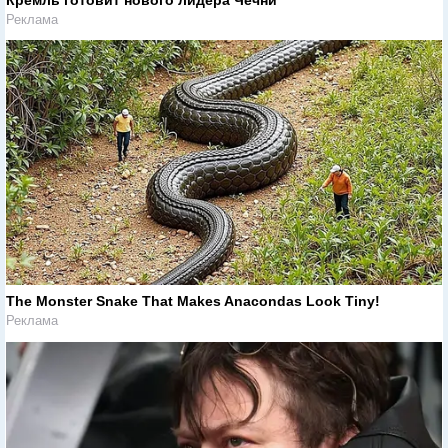
Кремль готовит нового лидера Чечни
Реклама
The Monster Snake That Makes Anacondas Look Tiny!
Реклама