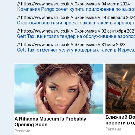
//
https://www.newsru.co.il/
//
Экономика
//
04 марта 2024
Компания Pango хочет купить приложение по вызов
//
https://www.newsru.co.il/
//
Экономика
//
14 февраля 202
Стартовал опытный проект заказа такси в аэропорту
//
https://www.newsru.co.il/
//
Экономика
//
02 сентября 202
Gett Taxi выиграла тендер на обслуживание аэропо
//
https://www.newsru.co.il/
//
Экономика
//
31 мая 2023
Gett Taxi отменяет услугу кошерных такси в Иеру
Ближний Во
A Rihanna Museum Is Probably
новости в 
Opening Soon
Реклама
Реклама