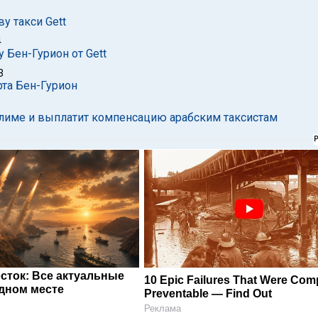
у такси Gett
4
 Бен-Гурион от Gett
3
рта Бен-Гурион
салиме и выплатит компенсацию арабским таксистам
сток: Все актуальные
10 Epic Failures That Were Comp
одном месте
Preventable — Find Out
Реклама