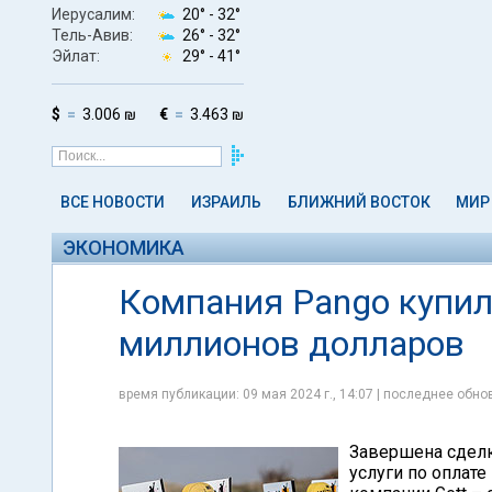
Иерусалим:
20° -
32°
Тель-Авив:
26° -
32°
Эйлат:
29° -
41°
$
3.006 ₪
€
3.463 ₪
ВСЕ НОВОСТИ
ИЗРАИЛЬ
БЛИЖНИЙ ВОСТОК
МИР
ЭКОНОМИКА
Компания Pango купил
миллионов долларов
время публикации: 09 мая 2024 г., 14:07 | последнее обнов
Завершена сдел
услуги по оплате