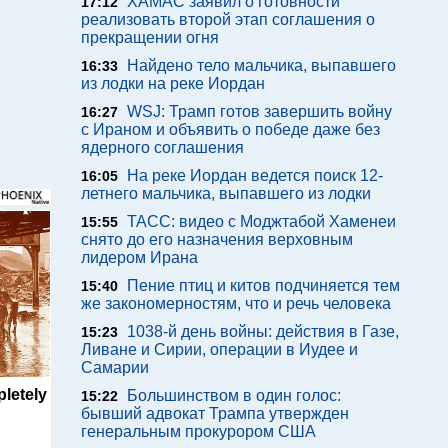
ХАМАС заявил о готовности
17:12
реализовать второй этап соглашения о
прекращении огня
Найдено тело мальчика, выпавшего
16:33
из лодки на реке Иордан
WSJ: Трамп готов завершить войну
16:27
с Ираном и объявить о победе даже без
ядерного соглашения
На реке Иордан ведется поиск 12-
16:05
летнего мальчика, выпавшего из лодки
ТАСС: видео с Моджтабой Хаменеи
15:55
снято до его назначения верховным
лидером Ирана
Пение птиц и китов подчиняется тем
15:40
же закономерностям, что и речь человека
1038-й день войны: действия в Газе,
15:23
Ливане и Сирии, операции в Иудее и
Самарии
letely
Большинством в один голос:
15:22
бывший адвокат Трампа утвержден
генеральным прокурором США