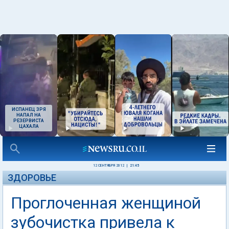
ИСПАНЕЦ ЗРЯ
НАПАЛ НА
РЕЗЕРВИСТА
ЦАХАЛА
12 СЕНТЯБРЯ 2012
|
21:45
ЗДОРОВЬЕ
Проглоченная женщиной
зубочистка привела к