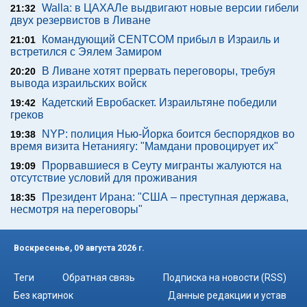
Walla: в ЦАХАЛе выдвигают новые версии гибели
21:32
двух резервистов в Ливане
Командующий CENTCOM прибыл в Израиль и
21:01
встретился с Эялем Замиром
В Ливане хотят прервать переговоры, требуя
20:20
вывода израильских войск
Кадетский Евробаскет. Израильтяне победили
19:42
греков
NYP: полиция Нью-Йорка боится беспорядков во
19:38
время визита Нетаниягу: "Мамдани провоцирует их"
Прорвавшиеся в Сеуту мигранты жалуются на
19:09
отсутствие условий для проживания
Президент Ирана: "США – преступная держава,
18:35
несмотря на переговоры"
Воскресенье, 09 августа 2026 г.
Теги
Обратная связь
Подписка на новости (RSS)
Без картинок
Данные редакции и устав