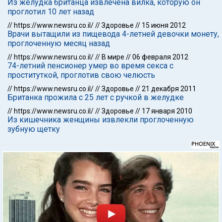
Из желудка британца извлечена вилка, которую он
проглотил 10 лет назад
//
https://www.newsru.co.il/
//
Здоровье
//
15 июня 2012
Врачи вытащили из пищевода 4-летней девочки монету,
проглоченную месяц назад
//
https://www.newsru.co.il/
//
В мире
//
06 февраля 2012
74-летний пенсионер умер во время секса с
проституткой, проглотив свою челюсть
//
https://www.newsru.co.il/
//
Здоровье
//
21 декабря 2011
Британка прожила с 25 лет с ручкой в желудке
//
https://www.newsru.co.il/
//
Здоровье
//
17 января 2010
Из кишечника женщины извлекли проглоченную
зубную щетку