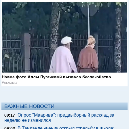
Новое фото Аллы Пугачевой вызвало беспокойство
Реклама
ВАЖНЫЕ НОВОСТИ
Опрос "Mаарива": предвыборный расклад за
09:17
неделю не изменился
В Таиланде ученик открыл стрельбу в школе:
09:03