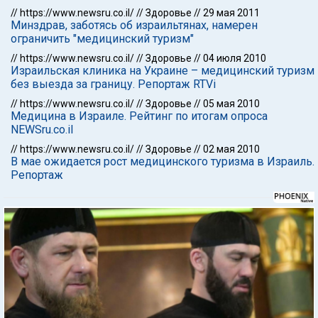
//
https://www.newsru.co.il/
//
Здоровье
//
29 мая 2011
Минздрав, заботясь об израильтянах, намерен
ограничить "медицинский туризм"
//
https://www.newsru.co.il/
//
Здоровье
//
04 июля 2010
Израильская клиника на Украине – медицинский туризм
без выезда за границу. Репортаж RTVi
//
https://www.newsru.co.il/
//
Здоровье
//
05 мая 2010
Медицина в Израиле. Рейтинг по итогам опроса
NEWSru.co.il
//
https://www.newsru.co.il/
//
Здоровье
//
02 мая 2010
В мае ожидается рост медицинского туризма в Израиль.
Репортаж