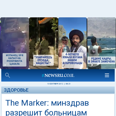
ИСПАНЕЦ ЗРЯ
НАПАЛ НА
РЕЗЕРВИСТА
ЦАХАЛА
13 СЕНТЯБРЯ 2012
|
06:21
ЗДОРОВЬЕ
The Marker: минздрав
разрешит больницам