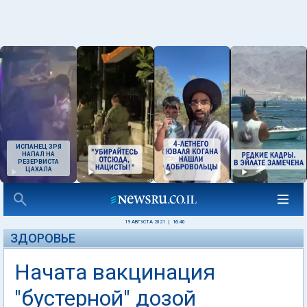
ИСПАНЕЦ ЗРЯ
НАПАЛ НА
РЕЗЕРВИСТА
ЦАХАЛА
19 АВГУСТА 2021
|
16:40
ЗДОРОВЬЕ
Начата вакцинация
"бустерной" дозой