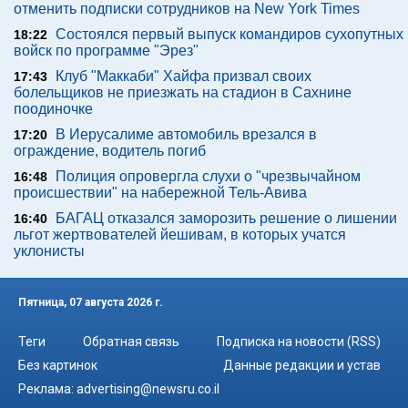
отменить подписки сотрудников на New York Times
Состоялся первый выпуск командиров сухопутных
18:22
войск по программе "Эрез"
Клуб "Маккаби" Хайфа призвал своих
17:43
болельщиков не приезжать на стадион в Сахнине
поодиночке
В Иерусалиме автомобиль врезался в
17:20
ограждение, водитель погиб
Полиция опровергла слухи о "чрезвычайном
16:48
происшествии" на набережной Тель-Авива
БАГАЦ отказался заморозить решение о лишении
16:40
льгот жертвователей йешивам, в которых учатся
уклонисты
Пятница, 07 августа 2026 г.
Теги
Обратная связь
Подписка на новости (RSS)
Без картинок
Данные редакции и устав
Реклама:
advertising@newsru.co.il