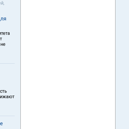
й,
для
тета
т
 не
сть
нижают
ре