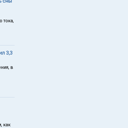
ь сны
 тока,
ил 3,3
ния, в
, как