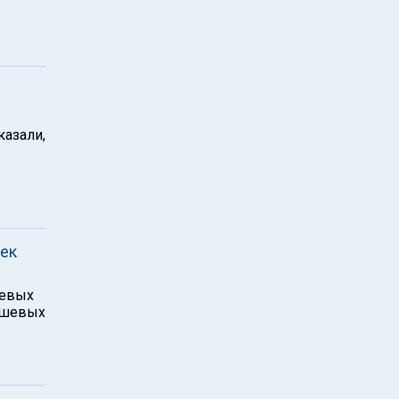
казали,
ек
шевых
люшевых