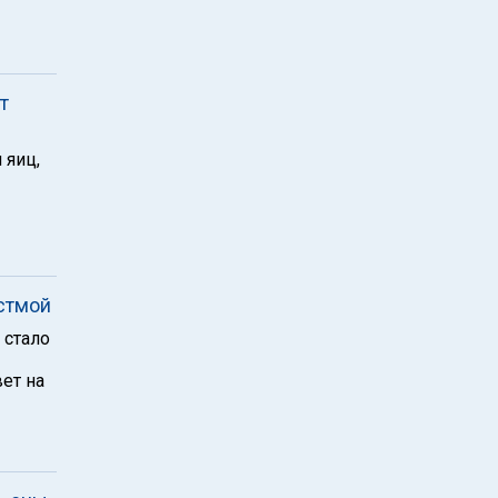
т
 яиц,
стмой
 стало
ет на