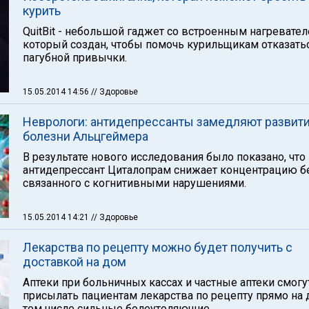
курить
QuitBit - небольшой гаджет со встроенным нагревател
который создан, чтобы помочь курильщикам отказатьс
пагубной привычки.
15.05.2014 14:56
// Здоровье
Неврологи: антидепрессанты замедляют развит
болезни Альцгеймера
В результате нового исследования было показано, что
антидепрессант Циталопрам снижает концентрацию б
связанного с когнитивными нарушениями.
15.05.2014 14:21
// Здоровье
Лекарства по рецепту можно будет получить с
доставкой на дом
Аптеки при больничных кассах и частные аптеки смогу
присылать пациентам лекарства по рецепту прямо на 
том числе сильные болеутоляющие.