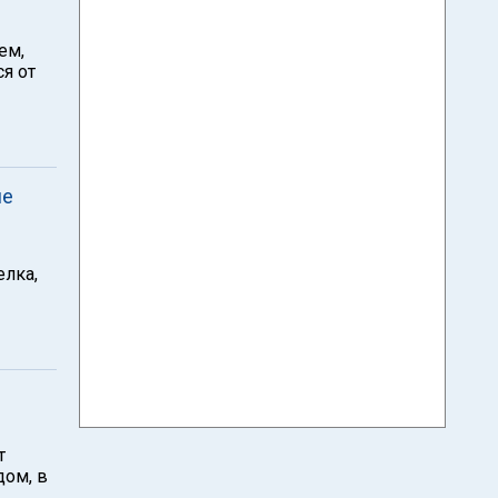
ем,
я от
ие
елка,
т
дом, в