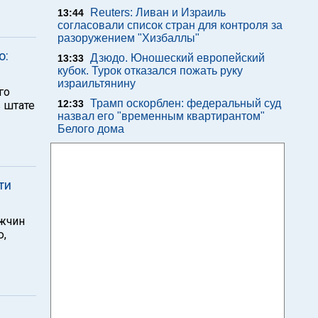
Reuters: Ливан и Израиль
13:44
согласовали список стран для контроля за
разоружением "Хизбаллы"
о:
Дзюдо. Юношеский европейский
13:33
кубок. Турок отказался пожать руку
израильтянину
го
Трамп оскорблен: федеральный суд
12:33
 штате
назвал его "временным квартирантом"
Белого дома
ти
жчин
ю,