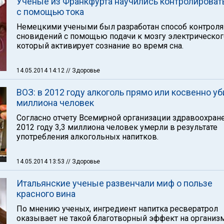
Ученые из Франкфурта научились контролироват
с помощью тока
Немецкими учеными был разработан способ контроля
сновидений с помощью подачи к мозгу электрического
который активирует сознание во время сна.
14.05.2014 14:12
// Здоровье
ВОЗ: в 2012 году алкоголь прямо или косвенно уб
миллиона человек
Согласно отчету Всемирной организации здравоохране
2012 году 3,3 миллиона человек умерли в результате
употребления алкогольных напитков.
14.05.2014 13:53
// Здоровье
Итальянские ученые развенчали миф о пользе
красного вина
По мнению ученых, ингредиент напитка ресвератрол
оказывает не такой благотворный эффект на организм