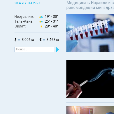
Медицина в Израиле и в
08 АВГУСТА 2026
рекомендации минздрав
Иерусалим:
19° -
30°
Тель-Авив:
25° -
31°
Эйлат:
28° -
40°
$
3.006 ₪
€
3.463 ₪