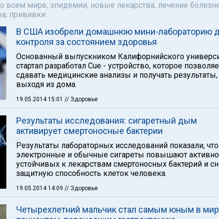
о всем мире, эпидемии, новые лекарства, лечение болезне
а, прививки
В США изобрели домашнюю мини-лабораторию 
контроля за состоянием здоровья
Основанный выпускником Калифорнийского универси
стартап разработал Cue - устройство, которое позволяе
сдавать медицинские анализы и получать результаты,
выходя из дома.
19.05.2014 15:01
// Здоровье
Результаты исследования: сигаретный дым
активирует смертоносные бактерии
Результаты лабораторных исследований показали, что
электронные и обычные сигареты повышают активно
устойчивых к лекарствам смертоносных бактерий и с
защитную способность клеток человека.
19.05.2014 14:09
// Здоровье
Четырехлетний мальчик стал самым юным в ми