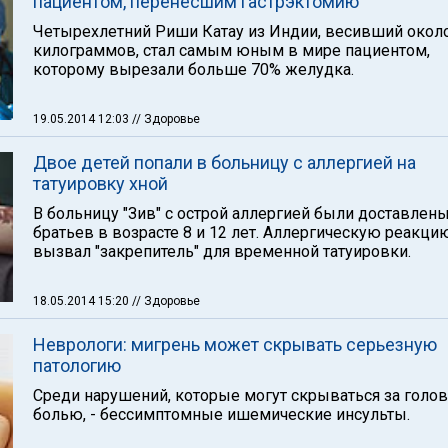
пациентом, перенесшим гастрэктомию
Четырехлетний Риши Катау из Индии, весивший окол
килограммов, стал самым юным в мире пациентом,
которому вырезали больше 70% желудка.
19.05.2014 12:03
// Здоровье
Двое детей попали в больницу с аллергией на
татуировку хной
В больницу "Зив" с острой аллергией были доставлен
братьев в возрасте 8 и 12 лет. Аллергическую реакци
вызвал "закрепитель" для временной татуировки.
18.05.2014 15:20
// Здоровье
Неврологи: мигрень может скрывать серьезную
патологию
Среди нарушений, которые могут скрываться за голо
болью, - бессимптомные ишемические инсульты.