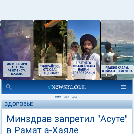
ИСПАНЕЦ ЗРЯ
НАПАЛ НА
РЕЗЕРВИСТА
ЦАХАЛА
20 ИЮЛЯ 2023
|
20:23
ЗДОРОВЬЕ
Минздрав запретил "Асуте"
в Рамат а-Хаяле