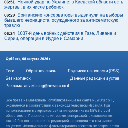
Ночной удар по Украине: в Киевской области есть
06:51
жертвы, в их числе ребенок
Британские консерваторы выдвинули на выборы
06:29
бывшего неонациста, осужденного за антисемитскую
травлю
1037-й день войны: действия в Газе, Ливане и
06:24
Сирии, операции в Иудее и Самарии
Суббота, 08 августа 2026 г.
Теги
Обратная связь
Подписка на новости (RSS)
Без картинок
Данные редакции и устав
Реклама:
advertising@newsru.co.il
Все права на материалы, опубликованные на сайте NEWSru.co.il ,
охраняются в соответствии с законодательством Израиля. При
использовании материалов сайта гиперссылка на NEWSru.co.il
обязательна. Перепечатка интервью, репортажей, эксклюзивных
статей без согласования с редакцией запрещена – в том числе в
соцсетях. Использование фотоматериалов агентств не разрешается.