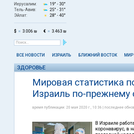
Иерусалим:
19° -
30°
Тель-Авив:
25° -
31°
Эйлат:
28° -
40°
$
3.006 ₪
€
3.463 ₪
ВСЕ НОВОСТИ
ИЗРАИЛЬ
БЛИЖНИЙ ВОСТОК
МИР
ЗДОРОВЬЕ
Мировая статистика по
Израиль по-прежнему 
время публикации: 20 мая 2020 г., 10:36 | последнее обнов
В Израиле работ
коронавирус, в н