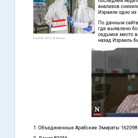
последней неде
анализов снизило
Израиле одно из
По данным сайт
где выявлено бо
седьмое место в
Flash90. Фото: Й.Алони
назад Израиль бы
1. Объединенные Арабские Эмираты 162098 т