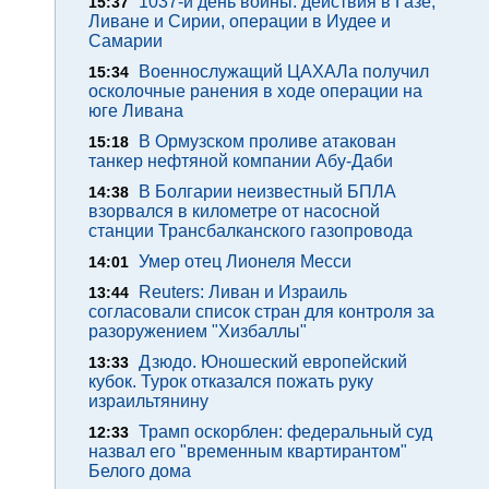
1037-й день войны: действия в Газе,
15:37
Ливане и Сирии, операции в Иудее и
Самарии
Военнослужащий ЦАХАЛа получил
15:34
осколочные ранения в ходе операции на
юге Ливана
В Ормузском проливе атакован
15:18
танкер нефтяной компании Абу-Даби
В Болгарии неизвестный БПЛА
14:38
взорвался в километре от насосной
станции Трансбалканского газопровода
Умер отец Лионеля Месси
14:01
Reuters: Ливан и Израиль
13:44
согласовали список стран для контроля за
разоружением "Хизбаллы"
Дзюдо. Юношеский европейский
13:33
кубок. Турок отказался пожать руку
израильтянину
Трамп оскорблен: федеральный суд
12:33
назвал его "временным квартирантом"
Белого дома