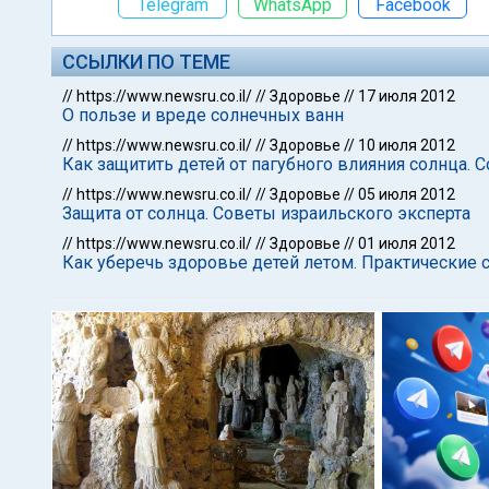
Telegram
WhatsApp
Facebook
ССЫЛКИ ПО ТЕМЕ
//
https://www.newsru.co.il/
//
Здоровье
//
17 июля 2012
О пользе и вреде солнечных ванн
//
https://www.newsru.co.il/
//
Здоровье
//
10 июля 2012
Как защитить детей от пагубного влияния солнца. 
//
https://www.newsru.co.il/
//
Здоровье
//
05 июля 2012
Защита от солнца. Советы израильского эксперта
//
https://www.newsru.co.il/
//
Здоровье
//
01 июля 2012
Как уберечь здоровье детей летом. Практические 