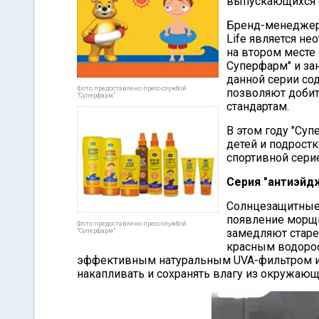
выпускающихся с
Бренд-менеджер 
Life является не
на втором месте
Суперфарм" и за
данной серии со
Фото предоставлено пресс-службой
позволяют добит
"Суперфарм"
стандартам.
В этом году "Су
детей и подростк
спортивной сери
Серия "антиэйд
Солнцезащитные
появление морщи
Фото предоставлено пресс-службой
замедляют старе
"Суперфарм"
красным водорос
эффективным натуральным UVA-фильтром и 
накапливать и сохранять влагу из окружаю