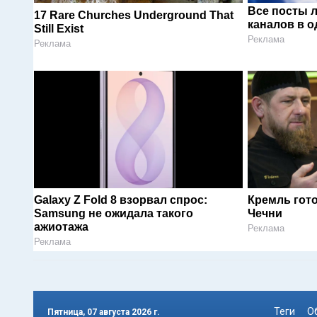
Все посты 
17 Rare Churches Underground That
каналов в о
Still Exist
Реклама
Реклама
Galaxy Z Fold 8 взорвал спрос:
Кремль гот
Samsung не ожидала такого
Чечни
ажиотажа
Реклама
Реклама
Теги
О
Пятница, 07 августа 2026 г.