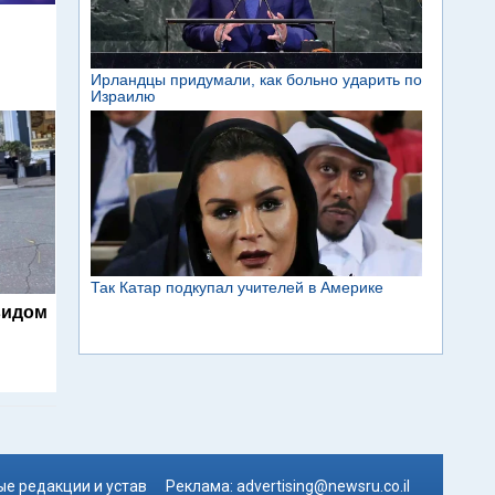
м
видом
е редакции и устав
Реклама:
advertising@newsru.co.il