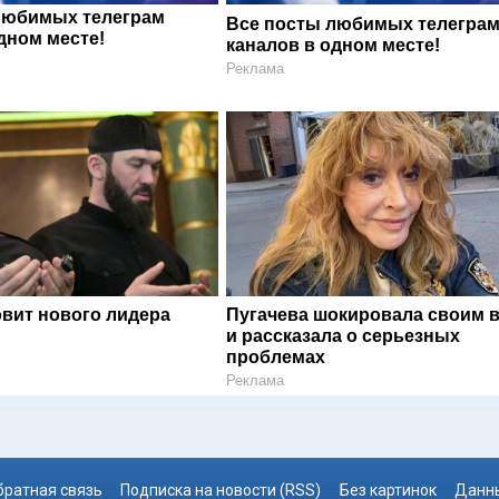
любимых телеграм
Все посты любимых телегра
дном месте!
каналов в одном месте!
Реклама
овит нового лидера
Пугачева шокировала своим 
и рассказала о серьезных
проблемах
Реклама
братная связь
Подписка на новости (RSS)
Без картинок
Данны