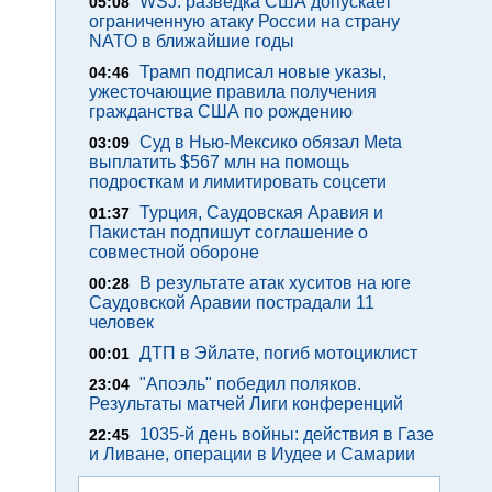
WSJ: разведка США допускает
05:08
ограниченную атаку России на страну
NATO в ближайшие годы
Трамп подписал новые указы,
04:46
ужесточающие правила получения
гражданства США по рождению
Суд в Нью-Мексико обязал Meta
03:09
выплатить $567 млн на помощь
подросткам и лимитировать соцсети
Турция, Саудовская Аравия и
01:37
Пакистан подпишут соглашение о
совместной обороне
В результате атак хуситов на юге
00:28
Саудовской Аравии пострадали 11
человек
ДТП в Эйлате, погиб мотоциклист
00:01
"Апоэль" победил поляков.
23:04
Результаты матчей Лиги конференций
1035-й день войны: действия в Газе
22:45
и Ливане, операции в Иудее и Самарии