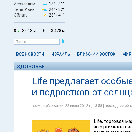
Иерусалим:
18° -
31°
Тель-Авив:
24° -
32°
Эйлат:
28° -
41°
$
3.013 ₪
€
3.478 ₪
ВСЕ НОВОСТИ
ИЗРАИЛЬ
БЛИЖНИЙ ВОСТОК
МИР
ЗДОРОВЬЕ
Life предлагает особ
и подростков от солнц
время публикации: 22 июля 2012 г., 13:58 | последнее обно
Life, торговая м
ассортимента св