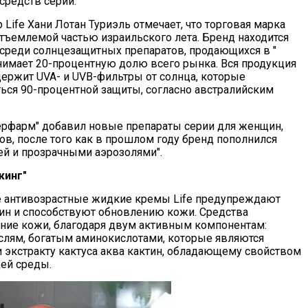
редств серии.
Life Хани Лотан Туриэль отмечает, что торговая марка
отъемлемой частью израильского лета. Бренд находится
 среди солнцезащитных препаратов, продающихся в "
нимает 20-процентную долю всего рынка. Вся продукция
держит UVA- и UVB-фильтры от солнца, которые
ься 90-процентной защиты, согласно австралийским
перфарм" добавил новые препараты серии для женщин,
ов, после того как в прошлом году бренд пополнился
ей и прозрачными аэрозолями".
жинг"
 антивозрастные жидкие кремы Life предупреждают
н и способствуют обновлению кожи. Средства
ние кожи, благодаря двум активным компонентам:
лям, богатым аминокислотами, которые являются
экстракту кактуса аква кактин, обладающему свойством
щей среды.