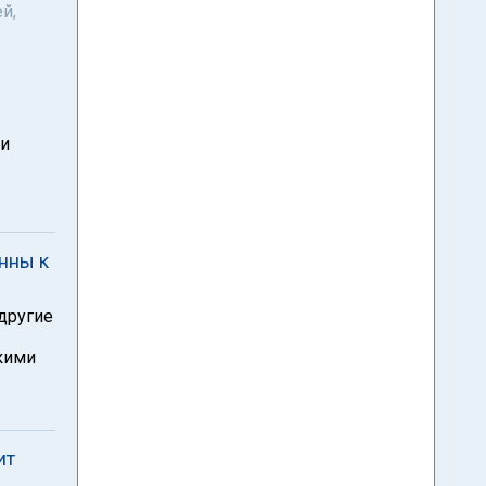
й,
ми
нны к
другие
кими
ит