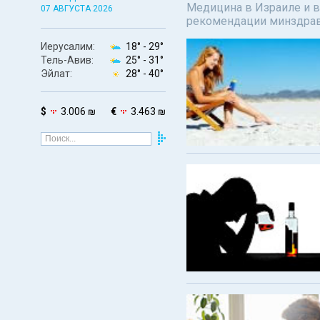
Медицина в Израиле и в
07 АВГУСТА 2026
рекомендации минздрав
Иерусалим:
18° -
29°
Тель-Авив:
25° -
31°
Эйлат:
28° -
40°
$
3.006 ₪
€
3.463 ₪