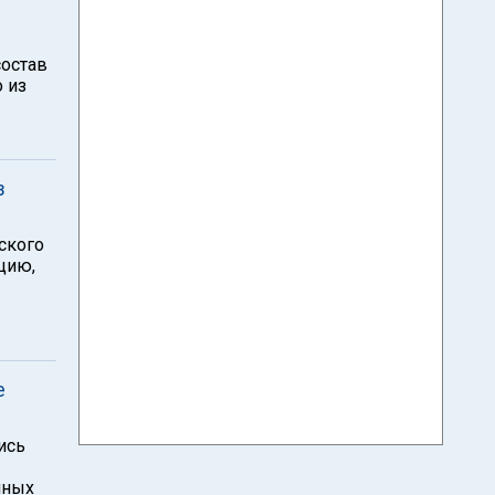
состав
 из
з
ского
цию,
е
ись
нных