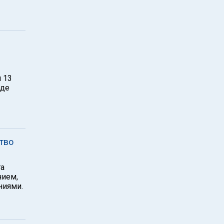
 13
оде
тво
та
нием,
ниями.