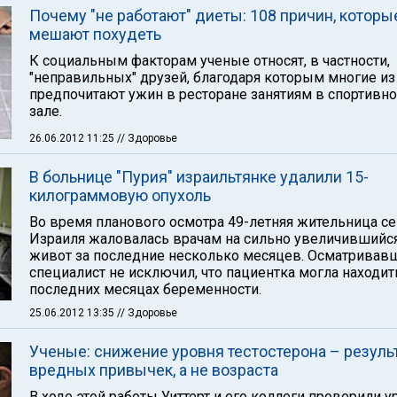
Почему "не работают" диеты: 108 причин, которы
мешают похудеть
К социальным факторам ученые относят, в частности,
"неправильных" друзей, благодаря которым многие из
предпочитают ужин в ресторане занятиям в спортивн
зале.
26.06.2012 11:25
// Здоровье
В больнице "Пурия" израильтянке удалили 15-
килограммовую опухоль
Во время планового осмотра 49-летняя жительница с
Израиля жаловалась врачам на сильно увеличившийс
живот за последние несколько месяцев. Осматривав
специалист не исключил, что пациентка могла находит
последних месяцах беременности.
25.06.2012 13:35
// Здоровье
Ученые: снижение уровня тестостерона – резуль
вредных привычек, а не возраста
В ходе этой работы Уиттерт и его коллеги проверили 