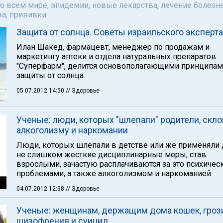
о всем мире, эпидемии, новые лекарства, лечение болезне
а, прививки
Защита от солнца. Советы израильского эксперта
Илан Шакед, фармацевт, менеджер по продажам и
маркетингу аптеки и отдела натуральных препаратов
"Суперфарм", делится основополагающими принципа
защиты от солнца.
05.07.2012 14:50
// Здоровье
Ученые: люди, которых "шлепали" родители, скло
алкоголизму и наркомании
Люди, которых шлепали в детстве или же применяли 
не слишком жесткие дисциплинарные меры, став
взрослыми, зачастую расплачиваются за это психичес
проблемами, а также алкоголизмом и наркоманией.
04.07.2012 12:38
// Здоровье
Ученые: женщинам, держащим дома кошек, гроз
шизофрения и суицид