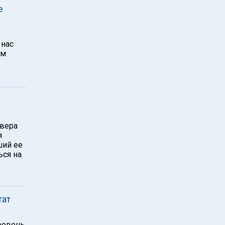
е
 нас
ом
евера
я
ший ее
ься на
тат
уровень