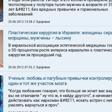
тестостерона у полутора тысяч мужчин в возрасте от 3
лет &#8211; без вредных привычек и гормональных
заболеваний.
25.06.2012 13:28
// Здоровье
Пластическая хирургия в Израиле: женщины ск
морщины, мужчины – лысину
В израильской ассоциации эстетической медицины го
о 30-процентом росте интереса израильтян к пластиче
хирургии за прошедший год.
25.06.2012 07:52
// Здоровье
Ученые: любовь и пагубные привычки контролир
один и тот же участок мозга
"Когда любовник говорит, что больше не хочет вас ви
вы не отвечаете " ну что ж, я найду другого", а начинае
действовать как наркоман &#8211; искать встреч с ни
умолять вернуться и проч.".