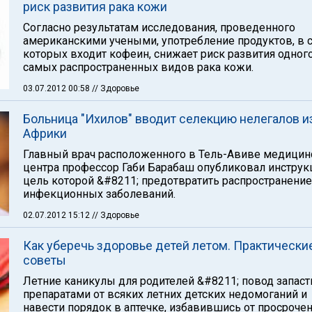
риск развития рака кожи
Согласно результатам исследования, проведенного
американскими учеными, употребление продуктов, в 
которых входит кофеин, снижает риск развития одного
самых распространенных видов рака кожи.
03.07.2012 00:58
// Здоровье
Больница "Ихилов" вводит селекцию нелегалов и
Африки
Главный врач расположенного в Тель-Авиве медицин
центра профессор Габи Барабаш опубликовал инструк
цель которой &#8211; предотвратить распространение
инфекционных заболеваний.
02.07.2012 15:12
// Здоровье
Как уберечь здоровье детей летом. Практически
советы
Летние каникулы для родителей &#8211; повод запаст
препаратами от всяких летних детских недомоганий и
навести порядок в аптечке, избавившись от просроче