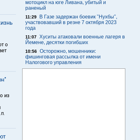
мотоцикл на юге Ливана, убитый и
раненый
В Газе задержан боевик "Нухбы",
11:29
жизнь
участвовавший в резне 7 октября 2023
года
Хуситы атаковали военные лагеря в
11:07
Йемене, десятки погибших
т о
ает
Осторожно, мошенники:
10:56
фишинговая рассылка от имени
Налогового управления
он"
о из
я
п.
ют