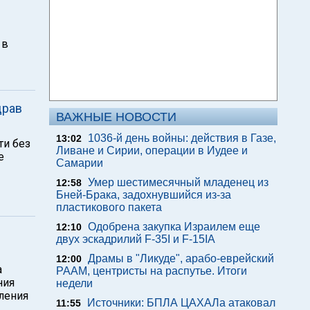
 в
драв
ВАЖНЫЕ НОВОСТИ
1036-й день войны: действия в Газе,
13:02
ти без
Ливане и Сирии, операции в Иудее и
е
Самарии
Умер шестимесячный младенец из
12:58
Бней-Брака, задохнувшийся из-за
пластикового пакета
Одобрена закупка Израилем еще
12:10
двух эскадрилий F-35I и F-15IA
Драмы в "Ликуде", арабо-еврейский
12:00
а
РААМ, центристы на распутье. Итоги
ния
недели
вления
Источники: БПЛА ЦАХАЛа атаковал
11:55