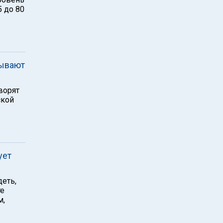
5 до 80
рывают
ворят
ской
ует
деть,
те
м,