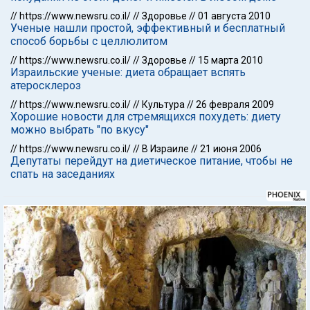
//
https://www.newsru.co.il/
//
Здоровье
//
01 августа 2010
Ученые нашли простой, эффективный и бесплатный
способ борьбы с целлюлитом
//
https://www.newsru.co.il/
//
Здоровье
//
15 марта 2010
Израильские ученые: диета обращает вспять
атеросклероз
//
https://www.newsru.co.il/
//
Культура
//
26 февраля 2009
Хорошие новости для стремящихся похудеть: диету
можно выбрать "по вкусу"
//
https://www.newsru.co.il/
//
В Израиле
//
21 июня 2006
Депутаты перейдут на диетическое питание, чтобы не
спать на заседаниях