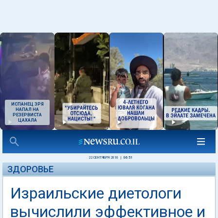
ИСПАНЕЦ ЗРЯ
НАПАЛ НА
РЕЗЕРВИСТА
ЦАХАЛА
22 СЕНТЯБРЯ 2010
|
06:51
ЗДОРОВЬЕ
Израильские диетологи
вычислили эффективное и