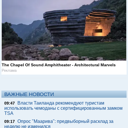
The Chapel Of Sound Amphitheater - Architectural Marvels
Реклама
ВАЖНЫЕ НОВОСТИ
Власти Таиланда рекомендуют туристам
09:47
использовать чемоданы с сертифицированным замком
TSA
Опрос "Mаарива": предвыборный расклад за
09:17
неделю не изменился