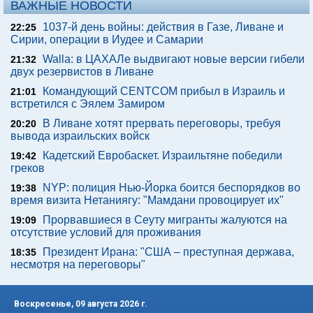
ВАЖНЫЕ НОВОСТИ
1037-й день войны: действия в Газе, Ливане и
22:25
Сирии, операции в Иудее и Самарии
Walla: в ЦАХАЛе выдвигают новые версии гибели
21:32
двух резервистов в Ливане
Командующий CENTCOM прибыл в Израиль и
21:01
встретился с Эялем Замиром
В Ливане хотят прервать переговоры, требуя
20:20
вывода израильских войск
Кадетский Евробаскет. Израильтяне победили
19:42
греков
NYP: полиция Нью-Йорка боится беспорядков во
19:38
время визита Нетаниягу: "Мамдани провоцирует их"
Прорвавшиеся в Сеуту мигранты жалуются на
19:09
отсутствие условий для проживания
Президент Ирана: "США – преступная держава,
18:35
несмотря на переговоры"
Воскресенье, 09 августа 2026 г.