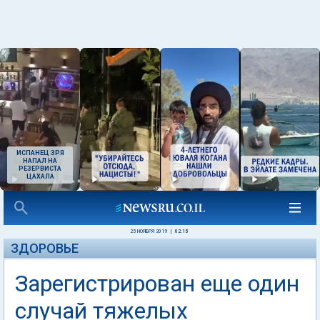
ИСПАНЕЦ ЗРЯ
НАПАЛ НА
РЕЗЕРВИСТА
ЦАХАЛА
25 НОЯБРЯ 2019
|
02:15
ЗДОРОВЬЕ
Зарегистрирован еще один
случай тяжелых