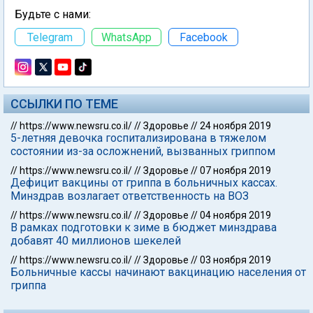
Будьте с нами:
Telegram
WhatsApp
Facebook
ССЫЛКИ ПО ТЕМЕ
//
https://www.newsru.co.il/
//
Здоровье
//
24 ноября 2019
5-летняя девочка госпитализирована в тяжелом
состоянии из-за осложнений, вызванных гриппом
//
https://www.newsru.co.il/
//
Здоровье
//
07 ноября 2019
Дефицит вакцины от гриппа в больничных кассах.
Минздрав возлагает ответственность на ВОЗ
//
https://www.newsru.co.il/
//
Здоровье
//
04 ноября 2019
В рамках подготовки к зиме в бюджет минздрава
добавят 40 миллионов шекелей
//
https://www.newsru.co.il/
//
Здоровье
//
03 ноября 2019
Больничные кассы начинают вакцинацию населения от
гриппа