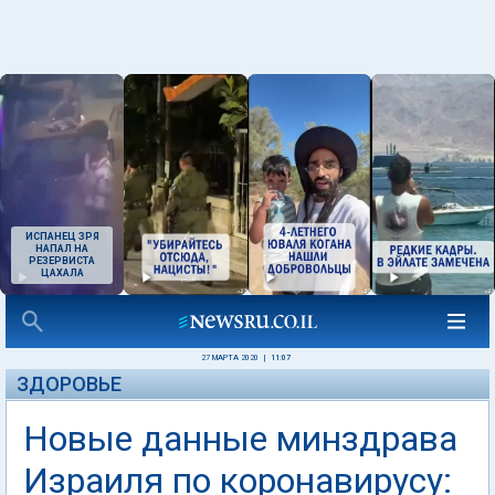
ИСПАНЕЦ ЗРЯ
НАПАЛ НА
РЕЗЕРВИСТА
ЦАХАЛА
27 МАРТА 2020
|
11:07
ЗДОРОВЬЕ
Новые данные минздрава
Израиля по коронавирусу: