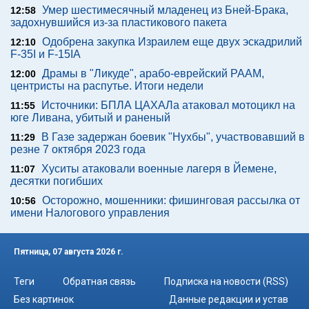
Умер шестимесячный младенец из Бней-Брака,
12:58
задохнувшийся из-за пластикового пакета
Одобрена закупка Израилем еще двух эскадрилий
12:10
F-35I и F-15IA
Драмы в "Ликуде", арабо-еврейский РААМ,
12:00
центристы на распутье. Итоги недели
Источники: БПЛА ЦАХАЛа атаковал мотоцикл на
11:55
юге Ливана, убитый и раненый
В Газе задержан боевик "Нухбы", участвовавший в
11:29
резне 7 октября 2023 года
Хуситы атаковали военные лагеря в Йемене,
11:07
десятки погибших
Осторожно, мошенники: фишинговая рассылка от
10:56
имени Налогового управления
Пятница, 07 августа 2026 г.
Теги
Обратная связь
Подписка на новости (RSS)
Без картинок
Данные редакции и устав