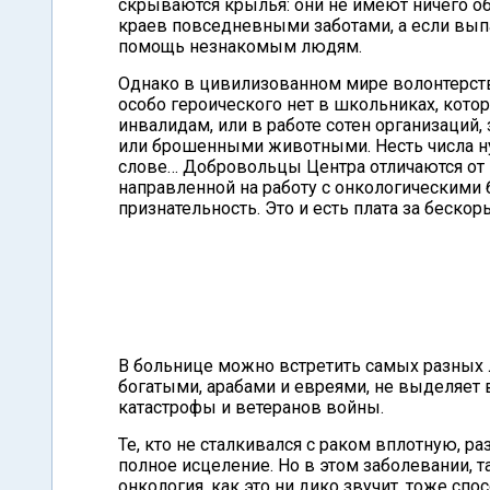
скрываются крылья: они не имеют ничего о
краев повседневными заботами, а если выпа
помощь незнакомым людям.
Однако в цивилизованном мире волонтерство
особо героического нет в школьниках, кото
инвалидам, или в работе сотен организаци
или брошенными животными. Несть числа н
слове… Добровольцы Центра отличаются от 
направленной на работу с онкологическими
признательность. Это и есть плата за беско
В больнице можно встретить самых разных 
богатыми, арабами и евреями, не выделяет в
катастрофы и ветеранов войны.
Те, кто не сталкивался с раком вплотную, ра
полное исцеление. Но в этом заболевании, т
онкология, как это ни дико звучит, тоже спо