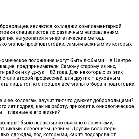
обровольцев являются колледжи комплементарной
товки специалистов по различным направлениям:
ерапия, натуропатия и энергетические методы
ько этапов профподготовки, самым важным из которых
ономическое положение могут быть любыми – в Центре
ужащие, предприниматели. Самому старому из них,
ти рейки и су-джук – 82 года. Для некоторых из этих
стали второй профессией, для других – духовным
ь лишь тот, кто прошел все этапы отбора и подготовки,
е и ее коллегам, звучит так: что движет добровольцами?
о лет подряд, как на работу, приходит в онкологическое
ы – главные в его жизни?
вольцы" было неразрывно связано с лозунгами,
ботниками, освоением целины. Другим волонтеры
лых одеждах, под которыми, как те подозревают,