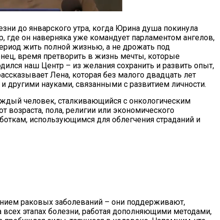
езни до январского утра, когда Юрина душа покинула
р, где он наверняка уже командует парламентом ангелов,
ериод жить полной жизнью, а не дрожать под
нец, время претворить в жизнь мечты, которые
одился наш Центр – из желания сохранить и развить опыт,
ассказывает Лена, которая без малого двадцать лет
и другими науками, связанными с развитием личности.
аждый человек, сталкивающийся с онкологическим
т возраста, пола, религии или экономического
аботкам, использующимся для облегчения страданий и
нием раковых заболеваний – они поддерживают,
 всех этапах болезни, работая дополняющими методами,