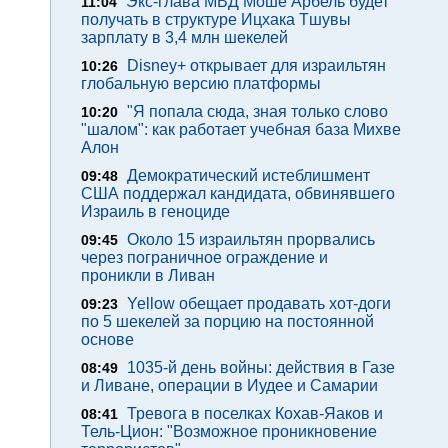
Экс-глава МВД Моше Арбель будет
11:04
получать в структуре Ицхака Тшувы
зарплату в 3,4 млн шекелей
Disney+ открывает для израильтян
10:26
глобальную версию платформы
"Я попала сюда, зная только слово
10:20
"шалом": как работает учебная база Михве
Алон
Демократический истеблишмент
09:48
США поддержал кандидата, обвинявшего
Израиль в геноциде
Около 15 израильтян прорвались
09:45
через пограничное ограждение и
проникли в Ливан
Yellow обещает продавать хот-доги
09:23
по 5 шекелей за порцию на постоянной
основе
1035-й день войны: действия в Газе
08:49
и Ливане, операции в Иудее и Самарии
Тревога в поселках Кохав-Яаков и
08:41
Тель-Цион: "Возможное проникновение