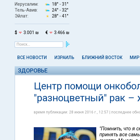
Иерусалим:
18° -
31°
Тель-Авив:
24° -
32°
Эйлат:
28° -
41°
$
3.001 ₪
€
3.466 ₪
ВСЕ НОВОСТИ
ИЗРАИЛЬ
БЛИЖНИЙ ВОСТОК
МИР
ЗДОРОВЬЕ
Центр помощи онкобо
"разноцветный" рак – 
время публикации: 28 июня 2016 г., 12:57 | последнее обно
"Помнить, что я 
принять все сам