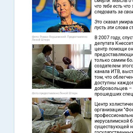
смерти. Мысль о 
что тебе есть что
следовать за сво
Это сказал умира
пусть эти слова 
В 2007 году, сп
Фото: Роман Янушевский. Предоставлено
Леной Штерн
депутата Кнессе
центр помощи он
предоставляющи
только самим бо
создателем этог
канала ИТВ, выс
том, что облегч
доступны каждом
добровольцев – 
прошедших специ
Фото предоставлено Леной Штерн
Центр холистиче
организации "Фо
профессиональна
иерусалимской б
существующей на
государственных