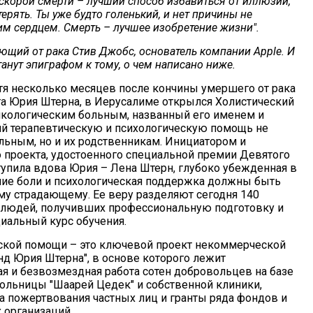
скорой смерти – лучший способ избавиться от иллюзии,
 терять. Ты уже будто голенький, и нет причины не
им сердцем. Смерть – лучшее изобретение жизни".
ющий от рака Стив Джобс, основатель компании Apple. И
станут эпиграфом к тому, о чем написано ниже.
устя несколько месяцев после кончины умершего от рака
та Юрия Штерна, в Иерусалиме открылся Холистический
кологическим больным, названный его именем и
й терапевтическую и психологическую помощь не
льным, но и их родственникам. Инициатором и
о проекта, удостоенного специальной премии Девятого
тупила вдова Юрия – Лена Штерн, глубоко убежденная в
ение боли и психологическая поддержка должны быть
у страдающему. Ее веру разделяют сегодня 140
людей, получивших профессиональную подготовку и
альный курс обучения.
ской помощи – это ключевой проект некоммерческой
нд Юрия Штерна", в основе которого лежит
я и безвозмездная работа сотен добровольцев на базе
ольницы "Шаарей Цедек" и собственной клиники,
 пожертвования частных лиц и гранты ряда фондов и
 организаций.