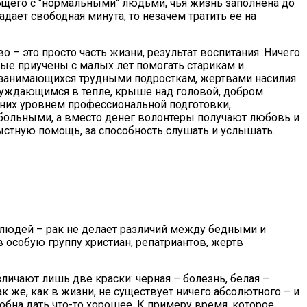
бщего с "нормальными" людьми, чья жизнь заполнена до
дает свободная минута, то незачем тратить ее на
 – это просто часть жизни, результат воспитания. Ничего
рые приучены с малых лет помогать старикам и
й, занимающихся трудными подросткам, жертвами насилия
уждающимся в тепле, крыше над головой, добром
них уровнем профессиональной подготовки,
 больными, а вместо денег волонтеры получают любовь и
рыстную помощь, за способность слушать и услышать.
людей – рак не делает различий между бедными и
 особую группу христиан, репатриантов, жертв
зличают лишь две краски: черная – болезнь, белая –
ак же, как в жизни, не существует ничего абсолютного – и
собна дать что-то хорошее. К примеру время, которое