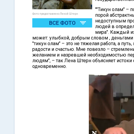
""Тикун олам" – 
Фото предоставлено Леной Штерн
порой абстрактн
недоступным про
ВСЕ ФОТО
людей в опреде
мира". Каждый и
может: улыбкой, добрым словом , деньгами
"тикун олам" – это не тяжелая работа, а пу
радости и счастью. Мне повезло – стремлен
желанием и назревшей необходимостью пер
людям", – так Лена Штерн объясняет истоки
одновременно.