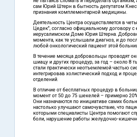
не пытаясь сломать и переделать организм, 
сам Юрий Штерн в бытность депутатом Кнес
признания комплементарной медицины.
Деятельность Центра осуществляется в чет
Цедек", согласно официальному договору с 
иерусалимском Доме Юрия Штерна. Доброво
момента, как те услышали диагноз, и до по
любой онкологический пациент этой больницы
В течение месяца добровольцы проводят око
шиацу и других процедур, за год – около 8 
стали практически неотъемлемой частью си
интегрировав холистический подход и про
отделений.
В отличие от бесплатных процедур в больниц
момент от 50 до 75 шекелей – примерно 20
Они назначаются по инициативе самих больн
настолько улучшают самочувствие, что пац
которыми специалисты Центра помогают спр
боли, нарушение работы желудочно-кишечно