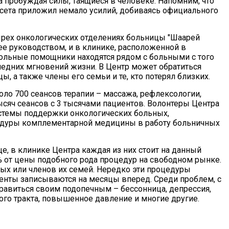
а пробуждая силы, таящиеся в человеке. Напомним, что
сета приложил немало усилий, добиваясь официального
ырех онкологических отделениях больницы "Шаарей
ее руководством, и в клинике, расположенной в
льные помощники находятся рядом с больными с того
следних мгновений жизни. В Центр может обратиться
, а также члены его семьи и те, кто потерял близких.
ло 700 сеансов терапии – массажа, рефлексологии,
тысяч сеансов с 3 тысячами пациентов. Волонтеры Центра
стемы поддержки онкологических больных,
цедуры комплементарной медицины в работу больничных
е, в клинике Центра каждая из них стоит на данный
% от цены подобного рода процедур на свободном рынке.
ых или членов их семей. Нередко эти процедуры
иенты записываются на месяцы вперед. Среди проблем, с
авиться своим подопечным – бессонница, депрессия,
го тракта, повышенное давление и многие другие.