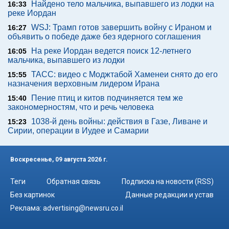
Найдено тело мальчика, выпавшего из лодки на
16:33
реке Иордан
WSJ: Трамп готов завершить войну с Ираном и
16:27
объявить о победе даже без ядерного соглашения
На реке Иордан ведется поиск 12-летнего
16:05
мальчика, выпавшего из лодки
ТАСС: видео с Моджтабой Хаменеи снято до его
15:55
назначения верховным лидером Ирана
Пение птиц и китов подчиняется тем же
15:40
закономерностям, что и речь человека
1038-й день войны: действия в Газе, Ливане и
15:23
Сирии, операции в Иудее и Самарии
Воскресенье, 09 августа 2026 г.
Теги
Обратная связь
Подписка на новости (RSS)
Без картинок
Данные редакции и устав
Реклама:
advertising@newsru.co.il