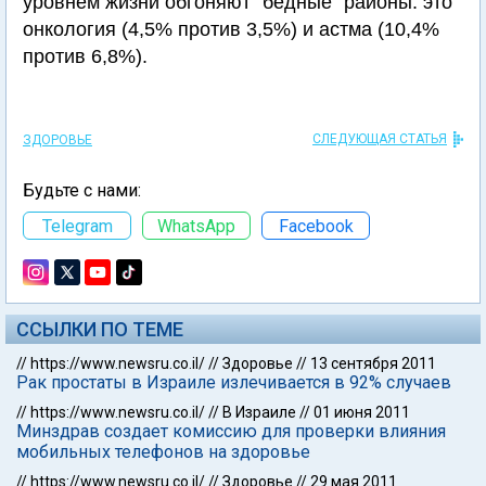
уровнем жизни обгоняют "бедные" районы: это
онкология (4,5% против 3,5%) и астма (10,4%
против 6,8%).
СЛЕДУЮЩАЯ СТАТЬЯ
ЗДОРОВЬЕ
Будьте с нами:
Telegram
WhatsApp
Facebook
ССЫЛКИ ПО ТЕМЕ
//
https://www.newsru.co.il/
//
Здоровье
//
13 сентября 2011
Рак простаты в Израиле излечивается в 92% случаев
//
https://www.newsru.co.il/
//
В Израиле
//
01 июня 2011
Минздрав создает комиссию для проверки влияния
мобильных телефонов на здоровье
//
https://www.newsru.co.il/
//
Здоровье
//
29 мая 2011