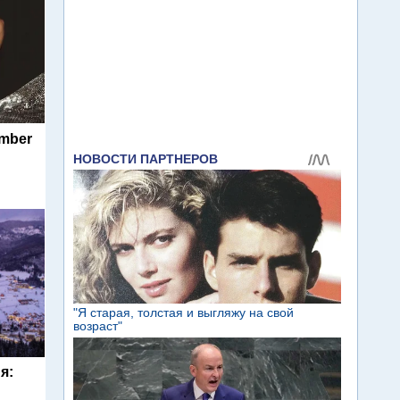
umber
я: