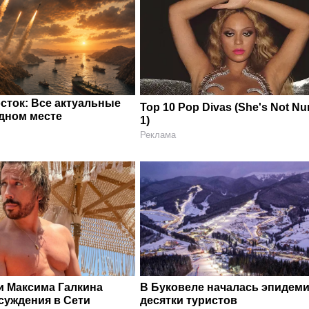
сток: Все актуальные
Top 10 Pop Divas (She's Not N
одном месте
1)
Реклама
и Максима Галкина
В Буковеле началась эпидеми
суждения в Сети
десятки туристов