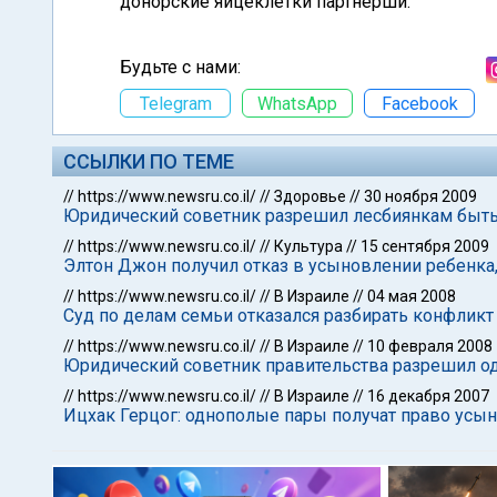
донорские яйцеклетки партнерши.
Будьте с нами:
Telegram
WhatsApp
Facebook
ССЫЛКИ ПО ТЕМЕ
//
https://www.newsru.co.il/
//
Здоровье
//
30 ноября 2009
Юридический советник разрешил лесбиянкам быть
//
https://www.newsru.co.il/
//
Культура
//
15 сентября 2009
Элтон Джон получил отказ в усыновлении ребенка,
//
https://www.newsru.co.il/
//
В Израиле
//
04 мая 2008
Суд по делам семьи отказался разбирать конфликт
//
https://www.newsru.co.il/
//
В Израиле
//
10 февраля 2008
Юридический советник правительства разрешил о
//
https://www.newsru.co.il/
//
В Израиле
//
16 декабря 2007
Ицхак Герцог: однополые пары получат право усы