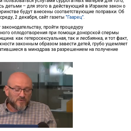
 пользоваться услугами суррогатных матерей для того,
сь детьми – для этого в действующий в Израиле закон о
еринстве будут внесены соответствующие поправки. Об
среду, 2 декабря, сайт газеты
"Гаарец"
.
 законодательству, пройти процедуру
ного оплодотворения при помощи донорской спермы
ина: как гетеросексуальная, так и лесбиянка, и тот факт,
ости законным образом завести детей, грубо ущемляет
ратившиеся в минздрав за разрешением на получение