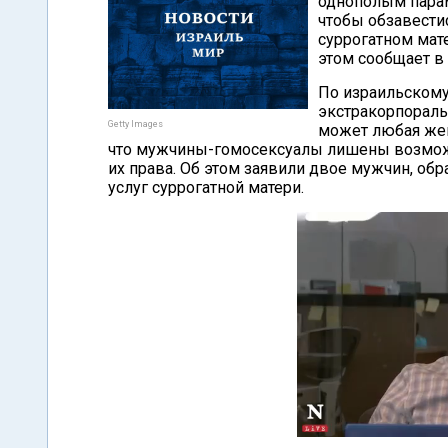
однополым парам
чтобы обзавести
суррогатном мат
этом сообщает в 
По израильскому
экстракорпораль
Getty Images
может любая женщ
что мужчины-гомосексуалы лишены возможн
их права. Об этом заявили двое мужчин, об
услуг суррогатной матери.