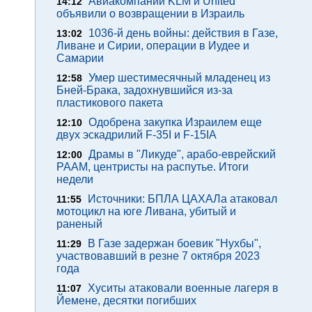
Авиакомпании KLM и United
14:12
объявили о возвращении в Израиль
1036-й день войны: действия в Газе,
13:02
Ливане и Сирии, операции в Иудее и
Самарии
Умер шестимесячный младенец из
12:58
Бней-Брака, задохнувшийся из-за
пластикового пакета
Одобрена закупка Израилем еще
12:10
двух эскадрилий F-35I и F-15IA
Драмы в "Ликуде", арабо-еврейский
12:00
РААМ, центристы на распутье. Итоги
недели
Источники: БПЛА ЦАХАЛа атаковал
11:55
мотоцикл на юге Ливана, убитый и
раненый
В Газе задержан боевик "Нухбы",
11:29
участвовавший в резне 7 октября 2023
года
Хуситы атаковали военные лагеря в
11:07
Йемене, десятки погибших