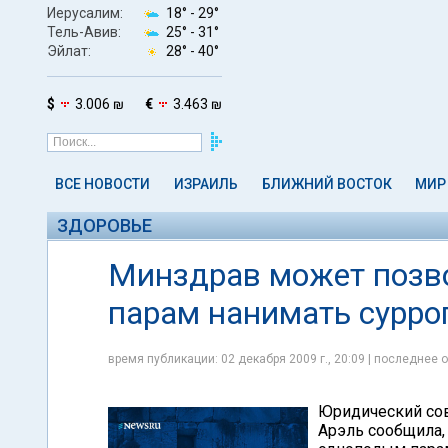
Иерусалим:
18° -
29°
Тель-Авив:
25° -
31°
Эйлат:
28° -
40°
$
3.006 ₪
€
3.463 ₪
ВСЕ НОВОСТИ
ИЗРАИЛЬ
БЛИЖНИЙ ВОСТОК
МИР
ЗДОРОВЬЕ
Минздрав может позв
парам нанимать сурро
время публикации: 02 декабря 2009 г., 20:09 | последнее о
Юридический сов
Арэль сообщила,