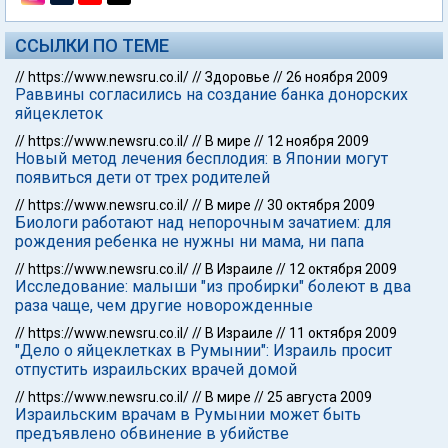
ССЫЛКИ ПО ТЕМЕ
//
https://www.newsru.co.il/
//
Здоровье
//
26 ноября 2009
Раввины согласились на создание банка донорских
яйцеклеток
//
https://www.newsru.co.il/
//
В мире
//
12 ноября 2009
Новый метод лечения бесплодия: в Японии могут
появиться дети от трех родителей
//
https://www.newsru.co.il/
//
В мире
//
30 октября 2009
Биологи работают над непорочным зачатием: для
рождения ребенка не нужны ни мама, ни папа
//
https://www.newsru.co.il/
//
В Израиле
//
12 октября 2009
Исследование: малыши "из пробирки" болеют в два
раза чаще, чем другие новорожденные
//
https://www.newsru.co.il/
//
В Израиле
//
11 октября 2009
"Дело о яйцеклетках в Румынии": Израиль просит
отпустить израильских врачей домой
//
https://www.newsru.co.il/
//
В мире
//
25 августа 2009
Израильским врачам в Румынии может быть
предъявлено обвинение в убийстве