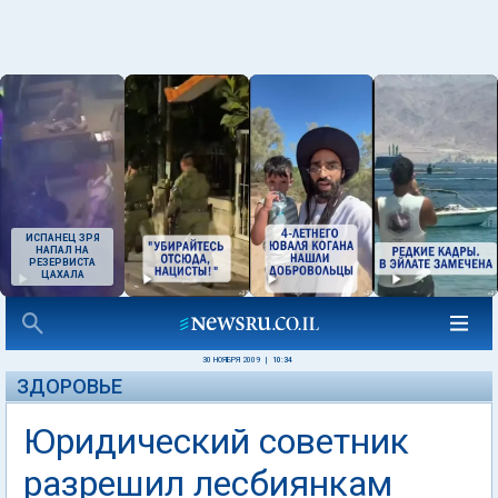
ИСПАНЕЦ ЗРЯ
НАПАЛ НА
РЕЗЕРВИСТА
ЦАХАЛА
30 НОЯБРЯ 2009
|
10:34
ЗДОРОВЬЕ
Юридический советник
разрешил лесбиянкам