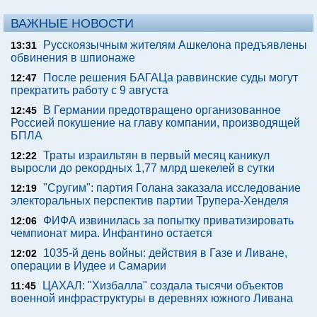
ВАЖНЫЕ НОВОСТИ
Русскоязычным жителям Ашкелона предъявлены
13:31
обвинения в шпионаже
После решения БАГАЦа раввинские суды могут
12:47
прекратить работу с 9 августа
В Германии предотвращено организованное
12:45
Россией покушение на главу компании, производящей
БПЛА
Траты израильтян в первый месяц каникул
12:22
выросли до рекордных 1,77 млрд шекелей в сутки
"Сругим": партия Голана заказала исследование
12:19
электоральных перспектив партии Трупера-Хенделя
ФИФА извинилась за попытку приватизировать
12:06
чемпионат мира. Инфантино остается
1035-й день войны: действия в Газе и Ливане,
12:02
операции в Иудее и Самарии
ЦАХАЛ: "Хизбалла" создала тысячи объектов
11:45
военной инфраструктуры в деревнях южного Ливана