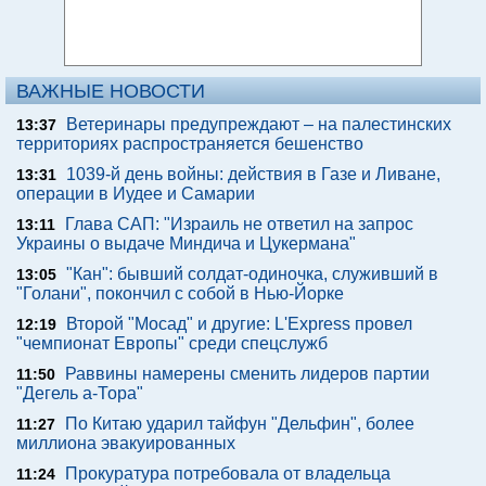
ВАЖНЫЕ НОВОСТИ
Ветеринары предупреждают – на палестинских
13:37
территориях распространяется бешенство
1039-й день войны: действия в Газе и Ливане,
13:31
операции в Иудее и Самарии
Глава САП: "Израиль не ответил на запрос
13:11
Украины о выдаче Миндича и Цукермана"
"Кан": бывший солдат-одиночка, служивший в
13:05
"Голани", покончил с собой в Нью-Йорке
Второй "Мосад" и другие: L'Express провел
12:19
"чемпионат Европы" среди спецслужб
Раввины намерены сменить лидеров партии
11:50
"Дегель а-Тора"
По Китаю ударил тайфун "Дельфин", более
11:27
миллиона эвакуированных
Прокуратура потребовала от владельца
11:24