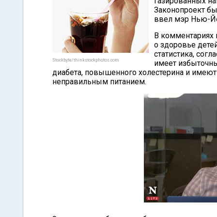
газированных на
Законопроект бы
ввел мэр Нью-Й
В комментариях к
о здоровье дете
статистика, сог
Stockbyte/thinkstockphotos.com
имеет избыточны
диабета, повышенного холестерина и имею
неправильным питанием.