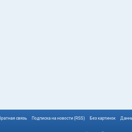
братная связь
Подписка на новости (RSS)
Без картинок
Данны