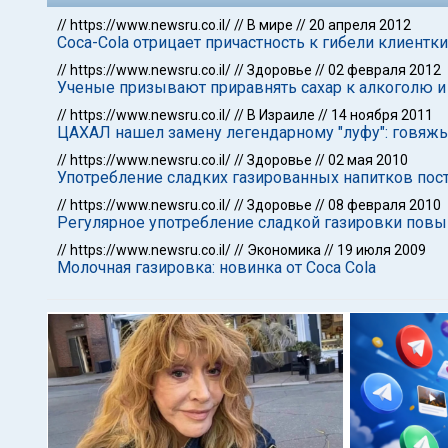
//
https://www.newsru.co.il/
//
В мире
//
20 апреля 2012
Coca-Cola отрицает причастность к гибели клиентк
//
https://www.newsru.co.il/
//
Здоровье
//
02 февраля 2012
Ученые призывают приравнять сахар к алкоголю 
//
https://www.newsru.co.il/
//
В Израиле
//
14 ноября 2011
ЦАХАЛ нашел замену легендарному "луфу": говяжь
//
https://www.newsru.co.il/
//
Здоровье
//
02 мая 2010
Употребление сладких газированных напитков пост
//
https://www.newsru.co.il/
//
Здоровье
//
08 февраля 2010
Регулярное употребление сладкой газировки пов
//
https://www.newsru.co.il/
//
Экономика
//
19 июля 2009
Молочная газировка: новинка от Coca Cola