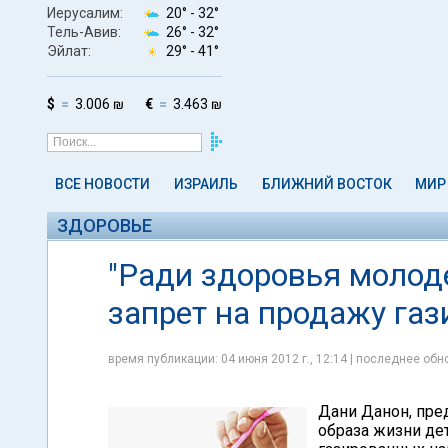
Иерусалим:
20° -
32°
Тель-Авив:
26° -
32°
Эйлат:
29° -
41°
$
3.006 ₪
€
3.463 ₪
ВСЕ НОВОСТИ
ИЗРАИЛЬ
БЛИЖНИЙ ВОСТОК
МИР
ЗДОРОВЬЕ
"Ради здоровья молод
запрет на продажу га
время публикации: 04 июня 2012 г., 12:14 | последнее обно
Дани Данон, пре
образа жизни де