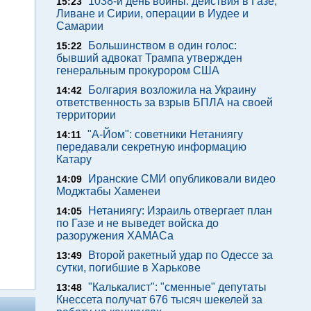
1038-й день войны: действия в Газе,
15:23
Ливане и Сирии, операции в Иудее и
Самарии
Большинством в один голос:
15:22
бывший адвокат Трампа утвержден
генеральным прокурором США
Болгария возложила на Украину
14:42
ответственность за взрыв БПЛА на своей
территории
"А-Йом": советники Нетаниягу
14:11
передавали секретную информацию
Катару
Иранские СМИ опубликовали видео
14:09
Моджтабы Хаменеи
Нетаниягу: Израиль отвергает план
14:05
по Газе и не выведет войска до
разоружения ХАМАСа
Второй ракетный удар по Одессе за
13:49
сутки, погибшие в Харькове
"Калькалист": "сменные" депутаты
13:48
Кнессета получат 676 тысяч шекелей за