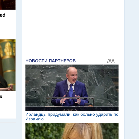
ted
а