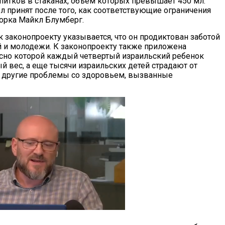
питков в стаканах, объем которых превышает 450 мл.
л принят после того, как соответствующие ограничения
орка Майкл Блумберг.
 законопроекту указывается, что он продиктован заботой
й и молодежи. К законопроекту также приложена
ласно которой каждый четвертый израильский ребенок
й вес, а еще тысячи израильских детей страдают от
т другие проблемы со здоровьем, вызванные