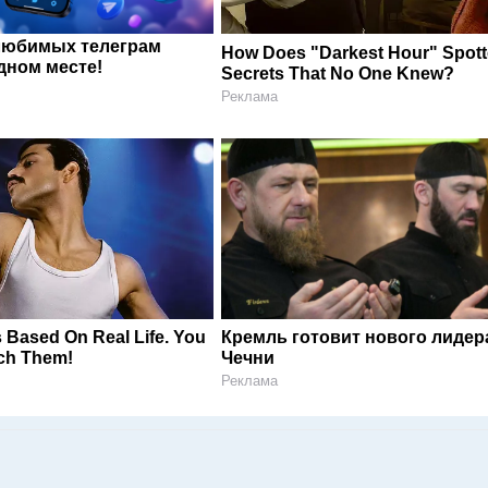
любимых телеграм
How Does "Darkest Hour" Spot
дном месте!
Secrets That No One Knew?
Реклама
 Based On Real Life. You
Кремль готовит нового лидер
ch Them!
Чечни
Реклама