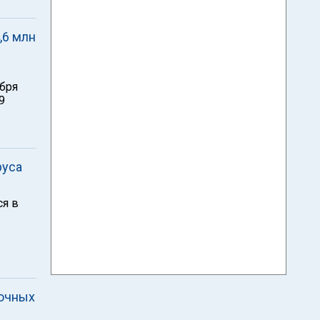
,6 млн
ября
9
руса
ся в
бочных