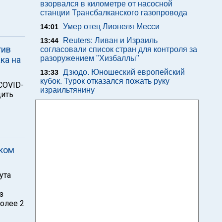
взорвался в километре от насосной
станции Трансбалканского газопровода
Умер отец Лионеля Месси
14:01
Reuters: Ливан и Израиль
13:44
тив
согласовали список стран для контроля за
разоружением "Хизбаллы"
ка на
Дзюдо. Юношеский европейский
13:33
кубок. Турок отказался пожать руку
COVID-
израильтянину
дить
шком
ута
з
олее 2