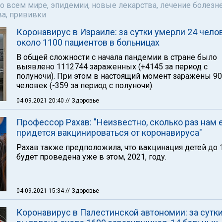
о всем мире, эпидемии, новые лекарства, лечение болезне
а, прививки
Коронавирус в Израиле: за сутки умерли 24 челов
около 1100 пациентов в больницах
В общей сложности с начала пандемии в стране было
выявлено 1112744 зараженных (+4145 за период с
полуночи). При этом в настоящий момент заражены 9
человек (-359 за период с полуночи).
04.09.2021 20:40
// Здоровье
Профессор Рахав: "Неизвестно, сколько раз нам
придется вакцинироваться от коронавируса"
Рахав также предположила, что вакцинация детей до 
будет проведена уже в этом, 2021, году.
04.09.2021 15:34
// Здоровье
Коронавирус в Палестинской автономии: за сутк