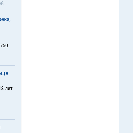
й,
ека,
0750
 еще
12 лет
и