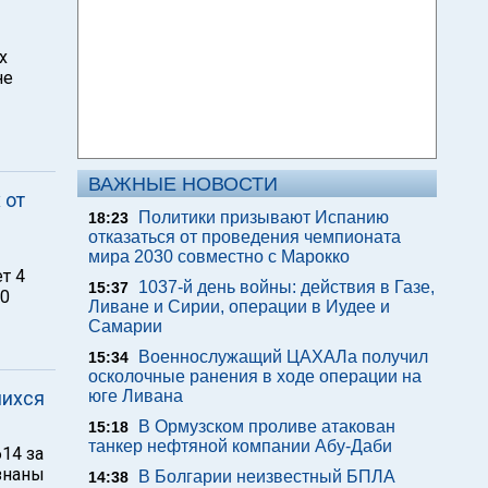
х
не
ВАЖНЫЕ НОВОСТИ
 от
Политики призывают Испанию
18:23
отказаться от проведения чемпионата
мира 2030 совместно с Марокко
т 4
1037-й день войны: действия в Газе,
15:37
80
Ливане и Сирии, операции в Иудее и
Самарии
Военнослужащий ЦАХАЛа получил
15:34
осколочные ранения в ходе операции на
шихся
юге Ливана
В Ормузском проливе атакован
15:18
танкер нефтяной компании Абу-Даби
14 за
изнаны
В Болгарии неизвестный БПЛА
14:38