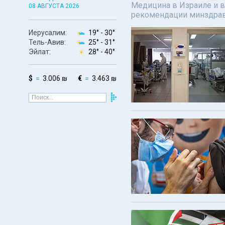
Медицина в Израиле и в
08 АВГУСТА 2026
рекомендации минздрав
Иерусалим:
19° -
30°
Тель-Авив:
25° -
31°
Эйлат:
28° -
40°
$
3.006 ₪
€
3.463 ₪