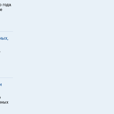
 года.
ые
ных,
в
и
о
чных