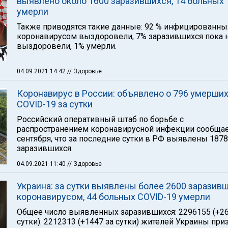
выявлено около 1600 заразившихся, 14 больных
умерли
Также приводятся такие данные: 92 % инфицированны
коронавирусом выздоровели, 7% заразившихся пока 
выздоровели, 1% умерли.
04.09.2021 14:42
// Здоровье
Коронавирус в России: объявлено о 796 умерших
COVID-19 за сутки
Российский оперативный штаб по борьбе с
распространением коронавирусной инфекции сообщае
сентября, что за последние сутки в РФ выявлены 187
заразившихся.
04.09.2021 11:40
// Здоровье
Украина: за сутки выявлены более 2600 заразив
коронавирусом, 44 больных COVID-19 умерли
Общее число выявленных заразившихся: 2296155 (+26
сутки). 2212313 (+1447 за сутки) жителей Украины пр