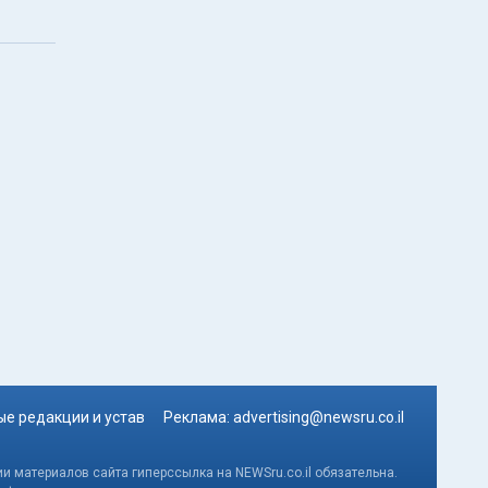
е редакции и устав
Реклама:
advertising@newsru.co.il
и материалов сайта гиперссылка на NEWSru.co.il обязательна.