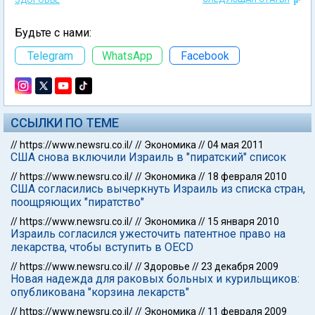
ЗДОРОВЬЕ
Будьте с нами:
Telegram
WhatsApp
Facebook
ССЫЛКИ ПО ТЕМЕ
//
https://www.newsru.co.il/
//
Экономика
//
04 мая 2011
США снова включили Израиль в "пиратский" список
//
https://www.newsru.co.il/
//
Экономика
//
18 февраля 2010
США согласились вычеркнуть Израиль из списка стран,
поощряющих "пиратство"
//
https://www.newsru.co.il/
//
Экономика
//
15 января 2010
Израиль согласился ужесточить патентное право на
лекарства, чтобы вступить в OECD
//
https://www.newsru.co.il/
//
Здоровье
//
23 декабря 2009
Новая надежда для раковых больных и курильщиков:
опубликована "корзина лекарств"
//
https://www.newsru.co.il/
//
Экономика
//
11 февраля 2009