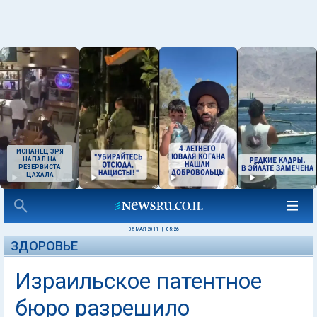
ИСПАНЕЦ ЗРЯ
НАПАЛ НА
РЕЗЕРВИСТА
ЦАХАЛА
05 МАЯ 2011
|
05:26
ЗДОРОВЬЕ
Израильское патентное
бюро разрешило