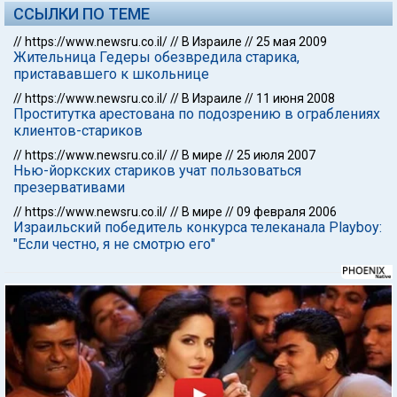
ССЫЛКИ ПО ТЕМЕ
//
https://www.newsru.co.il/
//
В Израиле
//
25 мая 2009
Жительница Гедеры обезвредила старика,
пристававшего к школьнице
//
https://www.newsru.co.il/
//
В Израиле
//
11 июня 2008
Проститутка арестована по подозрению в ограблениях
клиентов-стариков
//
https://www.newsru.co.il/
//
В мире
//
25 июля 2007
Нью-йоркских стариков учат пользоваться
презервативами
//
https://www.newsru.co.il/
//
В мире
//
09 февраля 2006
Израильский победитель конкурса телеканала Playboy:
"Если честно, я не смотрю его"