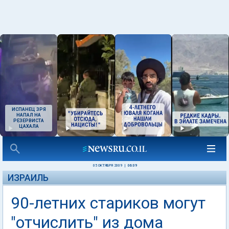
ИСПАНЕЦ ЗРЯ
НАПАЛ НА
РЕЗЕРВИСТА
ЦАХАЛА
05 ОКТЯБРЯ 2009
|
06:09
ИЗРАИЛЬ
90-летних стариков могут
"отчислить" из дома