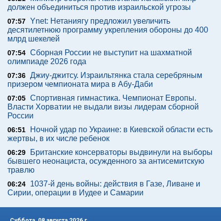
должен объединиться против израильской угрозы
Ynet: Нетаниягу предложил увеличить
07:57
десятилетнюю программу укрепления обороны до 400
млрд шекелей
Сборная России не выступит на шахматной
07:54
олимпиаде 2026 года
Джиу-джитсу. Израильтянка стала серебряным
07:36
призером чемпионата мира в Абу-Даби
Спортивная гимнастика. Чемпионат Европы.
07:05
Власти Хорватии не выдали визы лидерам сборной
России
Ночной удар по Украине: в Киевской области есть
06:51
жертвы, в их числе ребенок
Британские консерваторы выдвинули на выборы
06:29
бывшего неонациста, осужденного за антисемитскую
травлю
1037-й день войны: действия в Газе, Ливане и
06:24
Сирии, операции в Иудее и Самарии
Суббота, 08 августа 2026 г.