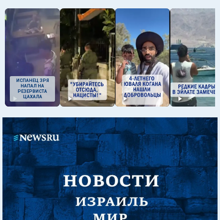
ИСПАНЕЦ ЗРЯ
НАПАЛ НА
РЕЗЕРВИСТА
ЦАХАЛА