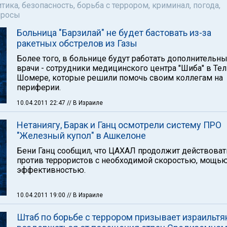
тика, безопасность, борьба с террором, криминал, погода,
просы
Больница "Барзилай" не будет бастовать из-за
ракетных обстрелов из Газы
Более того, в больнице будут работать дополнительн
врачи - сотрудники медицинского центра "Шиба" в Тел
Шомере, которые решили помочь своим коллегам на
периферии.
10.04.2011 22:47
// В Израиле
Нетаниягу, Барак и Ганц осмотрели систему ПРО
"Железный купол" в Ашкелоне
Бени Ганц сообщил, что ЦАХАЛ продолжит действоват
против террористов с необходимой скоростью, мощью
эффективностью.
10.04.2011 19:00
// В Израиле
Штаб по борьбе с террором призывает израильтя