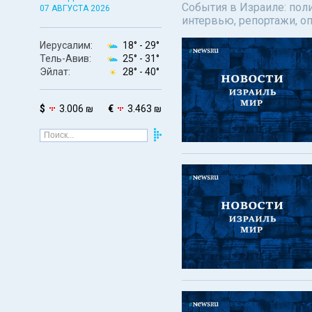
События в Израиле: поли
07 АВГУСТА 2026
интервью, репортажи, о
Иерусалим:
18° -
29°
Тель-Авив:
25° -
31°
Эйлат:
28° -
40°
$
3.006 ₪
€
3.463 ₪