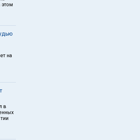
 этом
рудью
ет на
т
л в
ленных
ытии