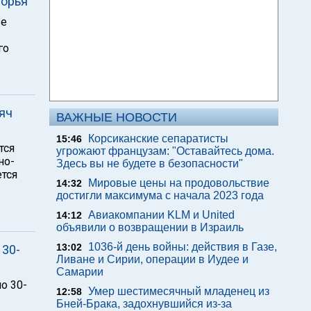
морья
ье
го
яч
ВАЖНЫЕ НОВОСТИ
Корсиканские сепаратисты
15:46
тся
угрожают французам: "Оставайтесь дома.
но-
Здесь вы не будете в безопасности"
ется
Мировые цены на продовольствие
14:32
достигли максимума с начала 2023 года
Авиакомпании KLM и United
14:12
объявили о возвращении в Израиль
1036-й день войны: действия в Газе,
13:02
 30-
Ливане и Сирии, операции в Иудее и
Самарии
о 30-
Умер шестимесячный младенец из
12:58
Бней-Брака, задохнувшийся из-за