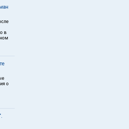
рман
осле
о в
йном
те
ые
ия о
.