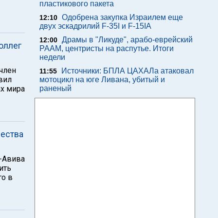
пластикового пакета
Одобрена закупка Израилем еще
12:10
двух эскадрилий F-35I и F-15IA
Драмы в "Ликуде", арабо-еврейский
12:00
оллег
РААМ, центристы на распутье. Итоги
недели
 член
Источники: БПЛА ЦАХАЛа атаковал
11:55
вил
мотоцикл на юге Ливана, убитый и
ах мира
раненый
щества
ь-Авива
ить
го в