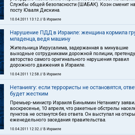
Службы общей безопасности (ШАБАК). Коэн сменит на
посту Юваля Дискина.
10.04.2011 13:12
// В Израиле
Нарушение ПДД в Израиле: женщина кормила г
младенца, ведя машину
Жительница Иерусалима, задержанная в минувшие
выходные сотрудниками дорожной полиции, претенду
авторство самого оригинального нарушения правил
дорожного движения в Израиле.
10.04.2011 12:58
// В Израиле
Нетаниягу: если террористы не остановятся, отве
будет жестким
Премьер-министр Израиля Биньямин Нетаниягу заяви
воскресенье, 10 апреля, что ракетные обстрелы насе
пунктов не останутся без ответа. Он выступал на откр
еженедельного заседания правительства.
10.04.2011 12:32
// В Израиле