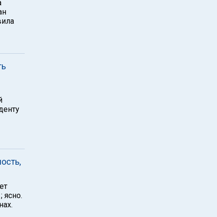
а
ан
вила
ть
й
денту
ость,
ет
 ясно.
нах.