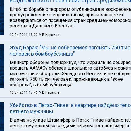
воздержаться от посещения стран Средиземно
Штаб по борьбе с террором опубликовал в воскресен
предупреждение к израильтянам, призывающее их
воздержаться от посещения стран средиземноморско
региона и Дальнего Востока.
10.04.2011 18:00
// В Израиле
Эхуд Барак: "Мы не собираемся загонять 750 тыс
человек в бомбоубежища"
Министр обороны подчеркнул, что Израиль не собирае
прощать ХАМАСу обстрел школьного автобуса и ракет
минометные обстрелы Западного Негева, и не собира
загонять 750 тысяч человек, проживающих в "зоне
обстрела", в бомбоубежища.
10.04.2011 17:46
// В Израиле
Убийство в Петах-Тикве: в квартире найдено тело
летнего мужчины
В доме на улице Штампфер в Петах-Тикве найдено тел
летнего мужчины со следами насильственной смерти.