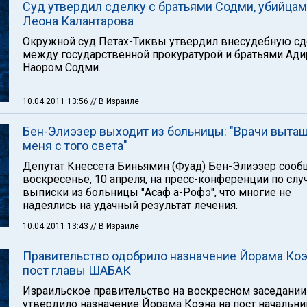
Суд утвердил сделку с братьями Содми, убийца
Леона Калантарова
Окружной суд Петах-Тиквы утвердил внесудебную сд
между государственной прокуратурой и братьями Ади
Наором Содми.
10.04.2011 13:56
// В Израиле
Бен-Элиэзер выходит из больницы: "Врачи выта
меня с того света"
Депутат Кнессета Биньямин (Фуад) Бен-Элиэзер сооб
воскресенье, 10 апреля, на пресс-конференции по сл
выписки из больницы "Асаф а-Рофэ", что многие не
надеялись на удачный результат лечения.
10.04.2011 13:43
// В Израиле
Правительство одобрило назначение Йорама Коэ
пост главы ШАБАК
Израильское правительство на воскресном заседании
утвердило назначение Йорама Коэна на пост начальни