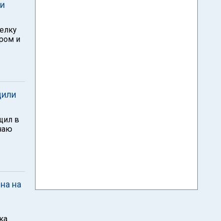
ми
елку
ром и
щили
щил в
учаю
на на
ка