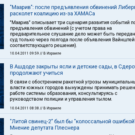
"Маарив": после предъявления обвинений Либе
расколет коалицию из-за ХАМАСа
"Маарив" описывает три сценария развития событий п
предъявления обвинений (с учетом права на
предварительное слушание дело может быть передан
суд только через полгода после объявления Вайнште
соответствующего решения).
10.04.2011 09:59
// В Израиле
В Ашдоде закрыты ясли и детские сады, в Сдеро
продолжают учиться
В связи с обострением ракетной угрозы муниципальн
власти южных городов вынуждены принимать решен
работе системы образования, консультируясь с
руководством полиции и управления тылом.
10.04.2011 08:38
// В Израиле
"Литой свинец-2" был бы "колоссальной ошибкой"
Мнение депутата Плеснера