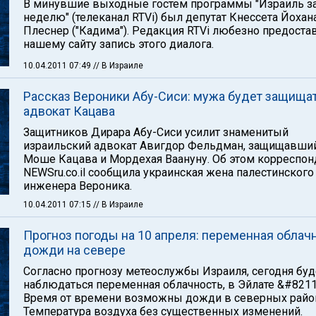
В минувшие выходные гостем программы "Израиль з
неделю" (телеканал RTVi) был депутат Кнессета Йохан
Плеснер ("Кадима"). Редакция RTVi любезно предоста
нашему сайту запись этого диалога.
10.04.2011 07:49
// В Израиле
Рассказ Вероники Абу-Сиси: мужа будет защища
адвокат Кацава
Защитников Дирара Абу-Сиси усилит знаменитый
израильский адвокат Авигдор Фельдман, защищавши
Моше Кацава и Мордехая Ваануну. Об этом корреспон
NEWSru.co.il сообщила украинская жена палестинского
инженера Вероника.
10.04.2011 07:15
// В Израиле
Прогноз погоды на 10 апреля: переменная облачн
дожди на севере
Согласно прогнозу метеослужбы Израиля, сегодня буд
наблюдаться переменная облачность, в Эйлате &#8211;
Время от времени возможны дожди в северных райо
Температура воздуха без существенных изменений.